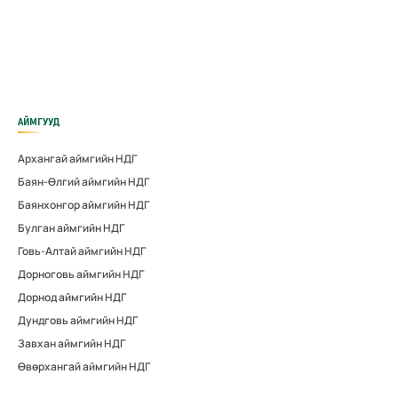
АЙМГУУД
Архангай аймгийн НДГ
Баян-Өлгий аймгийн НДГ
Баянхонгор аймгийн НДГ
Булган аймгийн НДГ
Говь-Алтай аймгийн НДГ
Дорноговь аймгийн НДГ
Дорнод аймгийн НДГ
Дундговь аймгийн НДГ
Завхан аймгийн НДГ
Өвөрхангай аймгийн НДГ