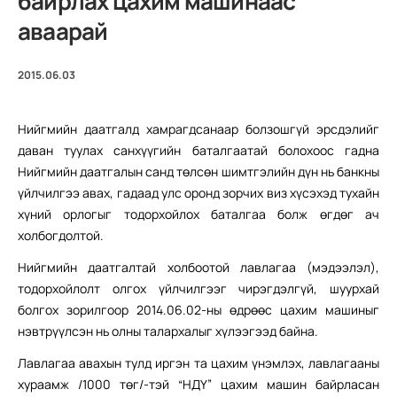
байрлах цахим машинаас
аваарай
2015.06.03
Нийгмийн даатгалд хамрагдсанаар бо
лзошгүй эрсдэлийг
даван туулах санхүүгийн баталгаатай болохоос гадна
Нийгмийн даатгалын санд төлсөн шимтгэлийн дүн нь банкны
үйлчилгээ авах, гадаад улс оронд зорчих виз хүсэхэд тухайн
хүний орлогыг тодорхойлох баталгаа болж өгдөг ач
холбогдолтой.
Нийгмийн даатгалтай холбоотой лавлагаа (мэдээлэл),
тодорхойлолт олгох үйлчилгээг чирэгдэлгүй, шуурхай
болгох зорилгоор 2014.06.02-ны өдрөөс цахим машиныг
нэвтрүүлсэн нь олны талархалыг хүлээгээд бай
на.
Лавлагаа авахын тулд иргэн та цахим үнэмлэх, лавлагааны
хураамж /1000 төг/-тэй “НДҮ” цахим машин байрласан