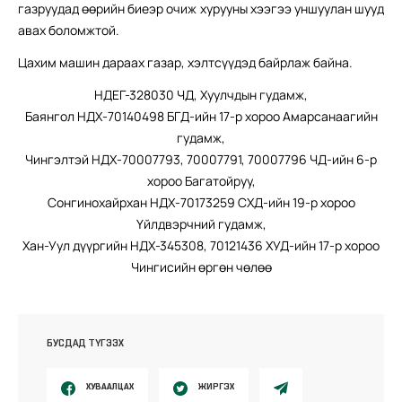
газруудад өөрийн биеэр очиж хурууны хээгээ уншуулан шууд
авах боломжтой.
Цахим машин дараах газар, хэлтсүүдэд байрлаж байна.
НДЕГ-328030 ЧД, Хуулчдын гудамж,
Баянгол НДХ-70140498 БГД-ийн 17-р хороо Амарсанаагийн
гудамж,
Чингэлтэй НДХ-70007793, 70007791, 70007796 ЧД-ийн 6-р
хороо Багатойруу,
Сонгинохайрхан НДХ-70173259 СХД-ийн 19-р хороо
Үйлдвэрчний гудамж,
Хан-Уул дүүргийн НДХ-345308, 70121436 ХУД-ийн 17-р хороо
Чингисийн өргөн чөлөө
БУСДАД ТҮГЭЭХ
ХУВААЛЦАХ
ЖИРГЭХ