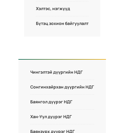
Хэлтэс, нэгжүүд
Бүтэц зохион байгуулалт
Чингэлтэй дүүргийн НДГ
Сонгинхайрхан дүүргийн НДГ
Баянгол дүүрэг НДГ
Хан-Уул дүүрэг НДГ
Баянзүрх дүүрэг НДГ