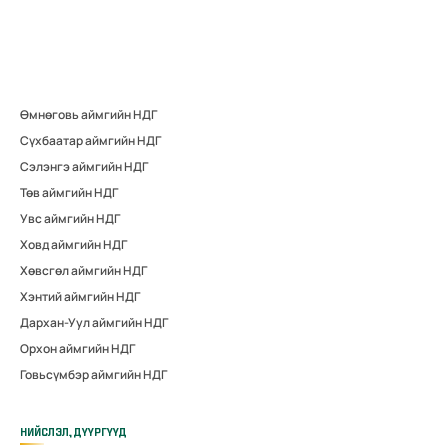
Өмнөговь аймгийн НДГ
Сүхбаатар аймгийн НДГ
Сэлэнгэ аймгийн НДГ
Төв аймгийн НДГ
Увс аймгийн НДГ
Ховд аймгийн НДГ
Хөвсгөл аймгийн НДГ
Хэнтий аймгийн НДГ
Дархан-Уул аймгийн НДГ
Орхон аймгийн НДГ
Говьсүмбэр аймгийн НДГ
НИЙСЛЭЛ, ДҮҮРГҮҮД