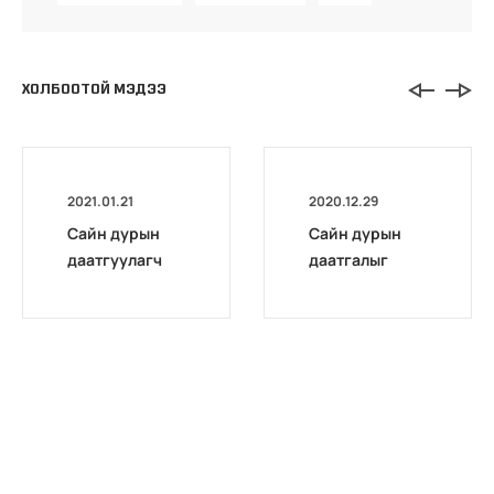
ХОЛБООТОЙ МЭДЭЭ
2021.01.21
2020.12.29
Сайн дурын
Сайн дурын
даатгуулагч
даатгалыг
эхийн
бүрэн
жирэмсний
цахимжууллаа.
болон
амаржсаны
тэтгэмжийг
100 хувиар
олгож эхэллээ