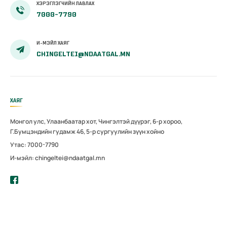
ХЭРЭГЛЭГЧИЙН ЛАВЛАХ
7000-7790
И-МЭЙЛ ХАЯГ
CHINGELTEI@NDAATGAL.MN
ХАЯГ
Монгол улс, Улаанбаатар хот, Чингэлтэй дүүрэг, 6-р хороо,
Г.Бумцэндийн гудамж 46, 5-р сургуулийн зүүн хойно
Утас: 7000-7790
И-мэйл: chingeltei@ndaatgal.mn