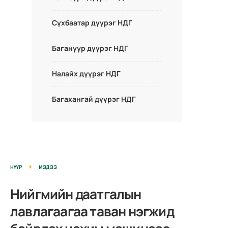
Сүхбаатар дүүрэг НДГ
Багануур дүүрэг НДГ
Налайх дүүрэг НДГ
Багахангай дүүрэг НДГ
НҮҮР
МЭДЭЭ
Нийгмийн даатгалын
лавлагаагаа таван нэгжид