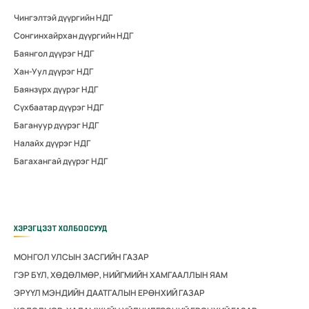
Чингэлтэй дүүргийн НДГ
Сонгинхайрхан дүүргийн НДГ
Баянгол дүүрэг НДГ
Хан-Уул дүүрэг НДГ
Баянзүрх дүүрэг НДГ
Сүхбаатар дүүрэг НДГ
Багануур дүүрэг НДГ
Налайх дүүрэг НДГ
Багахангай дүүрэг НДГ
ХЭРЭГЦЭЭТ ХОЛБООСУУД
МОНГОЛ УЛСЫН ЗАСГИЙН ГАЗАР
ГЭР БҮЛ, ХӨДӨЛМӨР, НИЙГМИЙН ХАМГААЛЛЫН ЯАМ
ЭРҮҮЛ МЭНДИЙН ДААТГАЛЫН ЕРӨНХИЙ ГАЗАР