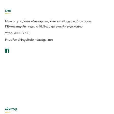
ХАЯГ
Монгол улс, Улаанбаатар хот, Чингэлтэй дүүрэг, 6-р хороо,
Г.Бумцэндийн гудамж 46, 5-р сургуулийн зүүн хойно
Утас: 7000-7790
И-мэйл: chingeltei@ndaatgal.mn
АЙМГУУД