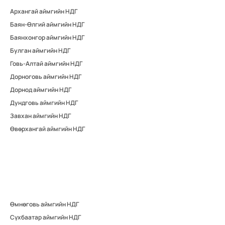
Архангай аймгийн НДГ
Баян-Өлгий аймгийн НДГ
Баянхонгор аймгийн НДГ
Булган аймгийн НДГ
Говь-Алтай аймгийн НДГ
Дорноговь аймгийн НДГ
Дорнод аймгийн НДГ
Дундговь аймгийн НДГ
Завхан аймгийн НДГ
Өвөрхангай аймгийн НДГ
Өмнөговь аймгийн НДГ
Сүхбаатар аймгийн НДГ