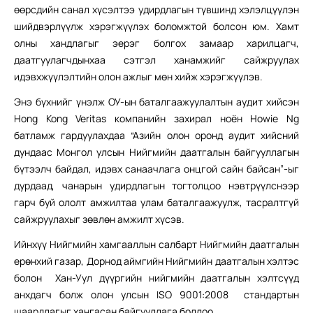
өөрсдийн санал хүсэлтээ удирдлагын түвшинд хэлэлцүүлэн
шийдвэрлүүлж хэрэгжүүлэх боломжтой болсон юм. Хамт
олны хандлагыг эерэг болгох замаар харилцагч,
даатгуулагчдынхаа сэтгэл ханамжийг сайжруулах
идэвхжүүлэлтийн олон ажлыг мөн хийж хэрэгжүүлэв.
Энэ бүхнийг үнэлж ОУ-ын баталгаажуулалтын аудит хийсэн
Hong Kong Veritas компанийн захирал ноён Howie Ng
батламж гардуулахдаа “Азийн олон оронд аудит хийсний
дундаас Монгол улсын Нийгмийн даатгалын байгууллагын
бүтээлч байдал, идэвх санаачлага онцгой сайн байсан”-ыг
дурдаад, чанарын удирдлагын тогтолцоо нэвтрүүлснээр
гарч буй ололт амжилтаа улам баталгаажуулж, тасралтгүй
сайжруулахыг зөвлөн амжилт хүсэв.
Ийнхүү Нийгмийн хамгааллын салбарт Нийгмийн даатгалын
ерөнхий газар, Дорнод аймгийн Нийгмийн даатгалын хэлтэс
болон Хан-Уул дүүргийн нийгмийн даатгалын хэлтсүүд
анхдагч болж олон улсын ISO 9001:2008 стандартын
шаардлагыг хангасан байгууллага боллоо.