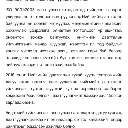
ISO 9001:2008 олон улсын стандартад нийцсэн Чанарын
удирдлагын тогтолцоог нэвтрүүлснээр Нийгмийн даатгалын
байгууллагын соёлыг хөгжүүлэх, менежментийн чадавхийг
бэхжүүлэх, удирдлага, хяналтын тогтолцоог үр ашигтай,
оновчтой зохион байгуулах, нийгмийн даатгалын
үйлчилгээний чанар, шуурхай, нээлттэй ил тод байдлыг
хангах чиглэлд ихээхэн ахиц, дэвшил гарч буй бөгөөд
цаашид төв орон нутгийн бүх хэлтэс нэгжээ стандартад
нийцүүлэх зорилго тавин ажиллаж байна.
2016 оныг Нийгмийн даатгалын тухай хууль тогтоомжийн
дагуу ажил олгогч даатгуулагчид нийгмийн даатгалын
үйлчилгээг түргэн шуурхай хүргэх зорилгоор салбарын
хэмжээнд “Ажил олгогч, даатгуулагчийг дэмжих жил” болгон
зарлаад байна.
Бид төрийн үйлчилгээг олон улсын стандартын дагуу хүргэж,
даатгуулагчдынхаа итгэл найдвар, сэтгэл ханамжийг өндөр
байлгахыг эрмэлзэн ажиллах болно.