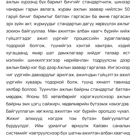
ажлын хүрээнд бүх баримт бичгийг
стандартчилж, шинээр
чанарын гарын авлага, журам ажлын заавар нийлсэн 50
гаруй бичиг баримтыг батлан гаргасан ба өмнө гаргасан
эрх зүйн акт, журмуудыг стандартын дагуу хөрвүүлэх ажлыг
зохион байгууллаа. Мөн ажилтан албан хаагч бүрийн хийж
гүйцэтгэдэг ажил үүргийг процессийн зураглалаар
тодорхой болгож, түүнийгээ хэнтэй хамтран, хэдий
хугацаанд, ямар шат дамжлагаар хийдэг талаар яст
мэлхийн шинжилгээгээр нарийвчлан тодруулсны дээр
ажлын байр нэг бүр дээр Ажлын заавар гаргалаа. Ингэснээр
чиг үүргийн давхардлыг арилгаж, ажилчдын гүйцэтгэх ажил
үүргийн хуваарь тодорхой болж, түүнд хяналт тавихад
хялбар боллоо. Түүнчлэн ажлын байрны стандартыг батлан
мөрдөж, Японы 5S
хөтөлбөрийг хэрэгжүүлснээр ажлын
байрны эмх цэгц сайжирч, хөдөлмөрийн бүтээмж нэмэгдэв.
Байгууллагын хөгжилд ажилтан нэг бүрийн оролцоо чухал.
Жижиг алхмууд нэгдэж том бүтээн байгуулалтыг
бүрдүүлдэг. Ийм уриалгыг өрнүүлж Кайзен саналын
системийг нэвтрүүлснээр бүх шатны ажилтан албан хаагчид