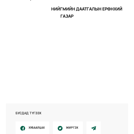
НИЙГМИЙН ДААТГАЛЫН ЕРӨНХИЙ
ГАЗАР
БУСДАД ТҮГЭЭХ
ХУВААЛЦАХ
ЖИРГЭХ