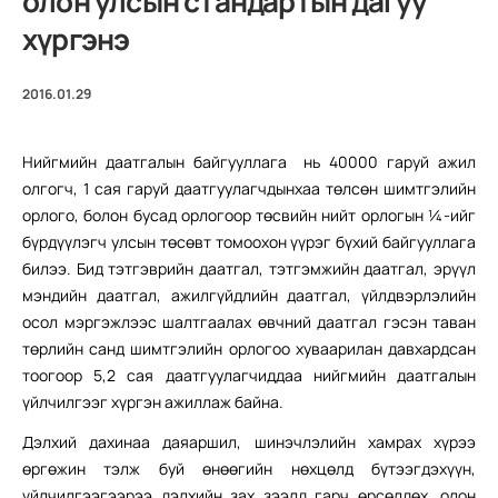
олон улсын стандартын дагуу
хүргэнэ
2016.01.29
Нийгмийн даатгалын байгууллага нь 40000 гаруй ажил
олгогч, 1 сая гаруй даатгуулагчдынхаа төлсөн шимтгэлийн
орлого, болон бусад орлогоор төсвийн нийт орлогын ¼-ийг
бүрдүүлэгч улсын төсөвт томоохон үүрэг бүхий байгууллага
билээ. Бид тэтгэврийн даатгал, тэтгэмжийн даатгал, эрүүл
мэндийн даатгал, ажилгүйдлийн даатгал, үйлдвэрлэлийн
осол мэргэжлээс шалтгаалах өвчний даатгал гэсэн таван
төрлийн санд шимтгэлийн орлогоо хуваарилан давхардсан
тоогоор 5,2 сая даатгуулагчиддаа нийгмийн даатгалын
үйлчилгээг хүргэн ажиллаж байна.
Дэлхий дахинаа даяаршил, шинэчлэлийн хамрах хүрээ
өргөжин тэлж буй өнөөгийн нөхцөлд бүтээгдэхүүн,
үйлчилгээгээрээ дэлхийн зах зээлд гарч өрсөлдөх, олон