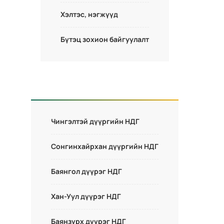
Хэлтэс, нэгжүүд
Бүтэц зохион байгуулалт
Чингэлтэй дүүргийн НДГ
Сонгинхайрхан дүүргийн НДГ
Баянгол дүүрэг НДГ
Хан-Уул дүүрэг НДГ
Баянзүрх дүүрэг НДГ