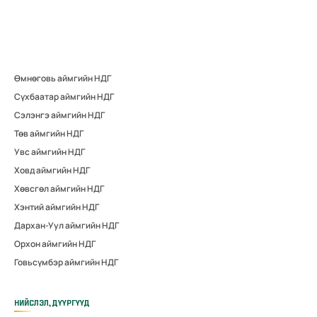
Өмнөговь аймгийн НДГ
Сүхбаатар аймгийн НДГ
Сэлэнгэ аймгийн НДГ
Төв аймгийн НДГ
Увс аймгийн НДГ
Ховд аймгийн НДГ
Хөвсгөл аймгийн НДГ
Хэнтий аймгийн НДГ
Дархан-Уул аймгийн НДГ
Орхон аймгийн НДГ
Говьсүмбэр аймгийн НДГ
НИЙСЛЭЛ, ДҮҮРГҮҮД