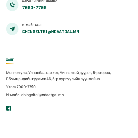
ХЭРЭГЛЭГЧИЙН ЛАВЛАХ
7000-7790
И-МЭЙЛ ХАЯГ
CHINGELTEI@NDAATGAL.MN
ХАЯГ
Монгол улс, Улаанбаатар хот, Чингэлтэй дүүрэг, 6-р хороо,
Г.Бумцэндийн гудамж 46, 5-р сургуулийн зүүн хойно
Утас: 7000-7790
И-мэйл: chingeltei@ndaatgal.mn