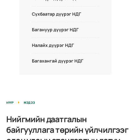
Сүхбаатар дүүрэг НДГ
Багануур дүүрэг НДГ
Налайх дүүрэг НДГ
Багахангай дүүрэг НДГ
НҮҮР
МЭДЭЭ
Нийгмийн даатгалын
байгууллага төрийн үйлчилгээг