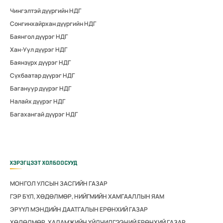
Чингэлтэй дүүргийн НДГ
Сонгинхайрхан дүүргийн НДГ
Баянгол дүүрэг НДГ
Хан-Уул дүүрэг НДГ
Баянзүрх дүүрэг НДГ
Сүхбаатар дүүрэг НДГ
Багануур дүүрэг НДГ
Налайх дүүрэг НДГ
Багахангай дүүрэг НДГ
ХЭРЭГЦЭЭТ ХОЛБООСУУД
МОНГОЛ УЛСЫН ЗАСГИЙН ГАЗАР
ГЭР БҮЛ, ХӨДӨЛМӨР, НИЙГМИЙН ХАМГААЛЛЫН ЯАМ
ЭРҮҮЛ МЭНДИЙН ДААТГАЛЫН ЕРӨНХИЙ ГАЗАР
ХӨДӨЛМӨР, ХАЛАМЖИЙН ҮЙЛЧИЛГЭЭНИЙ ЕРӨНХИЙ ГАЗАР