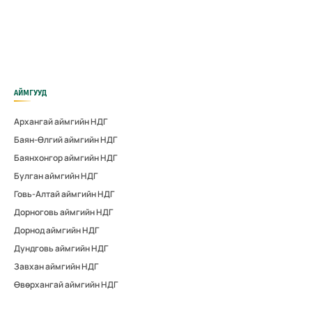
АЙМГУУД
Архангай аймгийн НДГ
Баян-Өлгий аймгийн НДГ
Баянхонгор аймгийн НДГ
Булган аймгийн НДГ
Говь-Алтай аймгийн НДГ
Дорноговь аймгийн НДГ
Дорнод аймгийн НДГ
Дундговь аймгийн НДГ
Завхан аймгийн НДГ
Өвөрхангай аймгийн НДГ