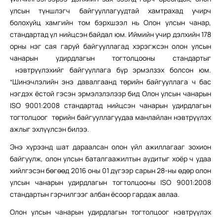
улсын түншлэгч байгууллагуудтай хамтрахад учирч
болохуйц хамгийн том бэрхшээл нь Олон улсын чанар,
стандартад үл нийцсэн байдал юм. Иймийн учир дэлхийн 178
орны нэг сая гаруй байгууллагад хэрэгжсэн олон улсын
чанарын удирдлагын тогтолцооны стандартыг
нэвтрүүлэхийг байгууллага бүр эрмэлзэх болсон юм.
“Шинэчлэлийн энэ давалгаанд төрийн байгууллага ч бас
нэгдэх ёстой гэсэн эрмэлзлэлээр бид Олон улсын чанарын
ISO 9001:2008 стандартад нийцсэн чанарын удирдлагын
тогтолцоог төрийн байгууллагуудаа манлайлан нэвтрүүлэх
ажлыг эхлүүлсэн билээ.
Энэ хүрээнд шат дараалсан олон үйл ажиллагааг зохион
байгуулж, олон улсын баталгаажилтын аудитыг хоёр ч удаа
хийлгэсэн бөгөөд 2016 оны 01 дүгээр сарын 28-ны өдөр олон
улсын чанарын удирдлагын тогтолцооны ISO 9001:2008
стандартын гэрчилгээг албан ёсоор гардаж авлаа.
Олон улсын чанарын удирдлагын тогтолцоог нэвтрүүлэх