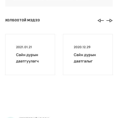
ХОЛБООТОЙ МЭДЭЭ
2021.01.21
2020.12.29
Сайн дурын
Сайн дурын
даатгуулагч
даатгалыг
эхийн
бүрэн
жирэмсний
цахимжууллаа.
болон
амаржсаны
тэтгэмжийг
100 хувиар
олгож эхэллээ