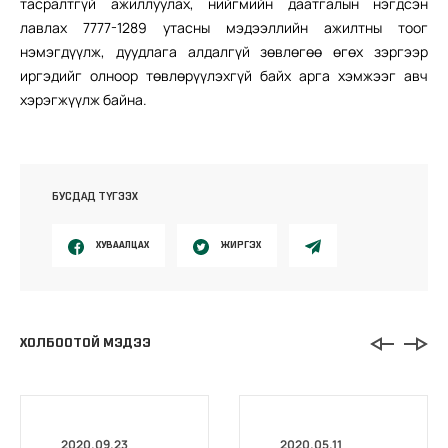
тасралтгүй ажиллуулах, нийгмийн даатгалын нэгдсэн
лавлах 7777-1289 утасны мэдээллийн ажилтны тоог
нэмэгдүүлж, дуудлага алдалгүй зөвлөгөө өгөх зэргээр
иргэдийг олноор төвлөрүүлэхгүй байх арга хэмжээг авч
хэрэгжүүлж байна.
БУСДАД ТҮГЭЭХ
ХУВААЛЦАХ
ЖИРГЭХ
ХОЛБООТОЙ МЭДЭЭ
2020.09.23
2020.05.11