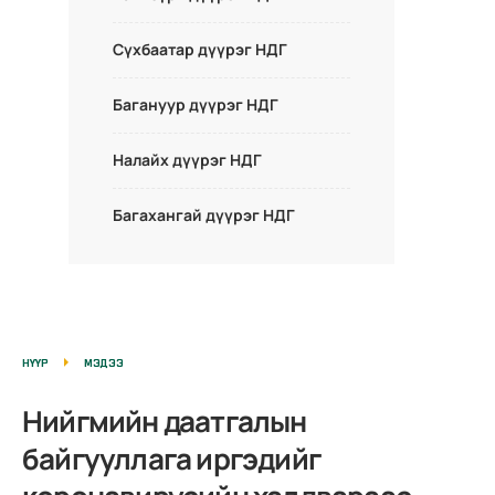
Сүхбаатар дүүрэг НДГ
Багануур дүүрэг НДГ
Налайх дүүрэг НДГ
Багахангай дүүрэг НДГ
НҮҮР
МЭДЭЭ
Нийгмийн даатгалын
байгууллага иргэдийг