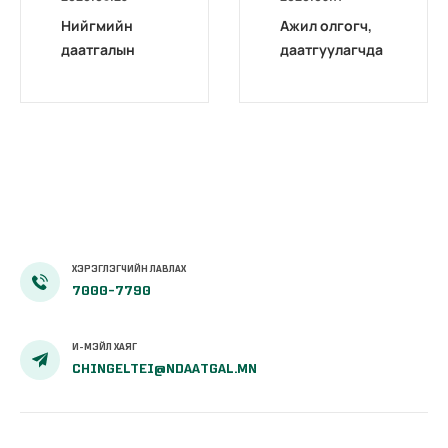
Нийгмийн
Ажил олгогч,
даатгалын
даатгуулагчда
архив бүрэн
д архивын
цахимжлаа
тодорхойлолт,
лавлагаа,
тодорхойлолт
цахимаар
олгож байна
ХЭРЭГЛЭГЧИЙН ЛАВЛАХ
7000-7790
И-МЭЙЛ ХАЯГ
CHINGELTEI@NDAATGAL.MN