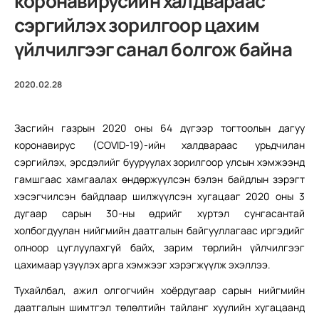
коронавирусийн халдвараас
сэргийлэх зорилгоор цахим
үйлчилгээг санал болгож байна
2020.02.28
Засгийн газрын 2020 оны 64 дүгээр тогтоолын дагуу
коронавирус (COVID-19)-ийн халдвараас урьдчилан
сэргийлэх, эрсдэлийг бууруулах зорилгоор улсын хэмжээнд
гамшгаас хамгаалах өндөржүүлсэн бэлэн байдлын зэрэгт
хэсэгчилсэн байдлаар шилжүүлсэн хугацааг 2020 оны 3
дугаар сарын 30-ны өдрийг хүртэл сунгасантай
холбогдуулан нийгмийн даатгалын байгууллагаас иргэдийг
олноор цуглуулахгүй байх, зарим төрлийн үйлчилгээг
цахимаар үзүүлэх арга хэмжээг хэрэгжүүлж эхэллээ.
Тухайлбал, ажил олгогчийн хоёрдугаар сарын нийгмийн
даатгалын шимтгэл төлөлтийн тайланг хуулийн хугацаанд