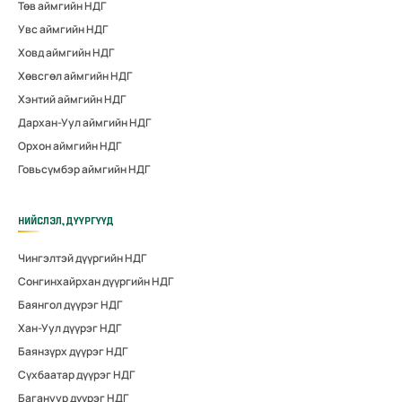
Төв аймгийн НДГ
Увс аймгийн НДГ
Ховд аймгийн НДГ
Хөвсгөл аймгийн НДГ
Хэнтий аймгийн НДГ
Дархан-Уул аймгийн НДГ
Орхон аймгийн НДГ
Говьсүмбэр аймгийн НДГ
НИЙСЛЭЛ, ДҮҮРГҮҮД
Чингэлтэй дүүргийн НДГ
Сонгинхайрхан дүүргийн НДГ
Баянгол дүүрэг НДГ
Хан-Уул дүүрэг НДГ
Баянзүрх дүүрэг НДГ
Сүхбаатар дүүрэг НДГ
Багануур дүүрэг НДГ