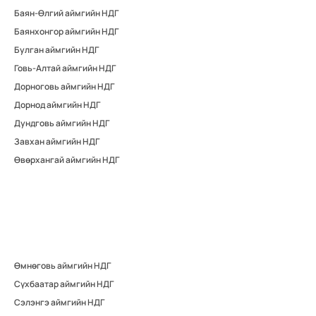
Баян-Өлгий аймгийн НДГ
Баянхонгор аймгийн НДГ
Булган аймгийн НДГ
Говь-Алтай аймгийн НДГ
Дорноговь аймгийн НДГ
Дорнод аймгийн НДГ
Дундговь аймгийн НДГ
Завхан аймгийн НДГ
Өвөрхангай аймгийн НДГ
Өмнөговь аймгийн НДГ
Сүхбаатар аймгийн НДГ
Сэлэнгэ аймгийн НДГ