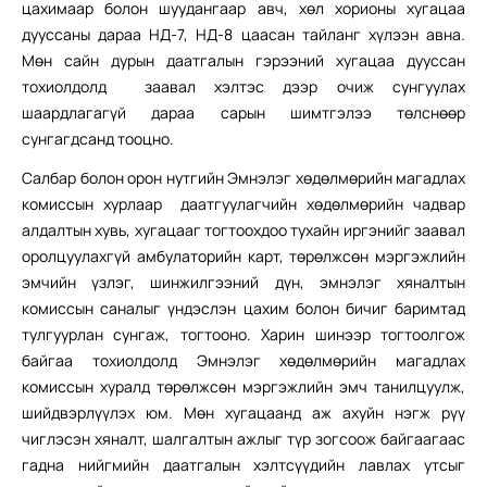
цахимаар болон шуудангаар авч, хөл хорионы хугацаа
дууссаны дараа НД-7, НД-8 цаасан тайланг хүлээн авна.
Мөн сайн дурын даатгалын гэрээний хугацаа дууссан
тохиолдолд заавал хэлтэс дээр очиж сунгуулах
шаардлагагүй дараа сарын шимтгэлээ төлснөөр
сунгагдсанд тооцно.
Салбар болон орон нутгийн Эмнэлэг хөдөлмөрийн магадлах
комиссын хурлаар даатгуулагчийн хөдөлмөрийн чадвар
алдалтын хувь, хугацааг тогтоохдоо тухайн иргэнийг заавал
оролцуулахгүй амбулаторийн карт, төрөлжсөн мэргэжлийн
эмчийн үзлэг, шинжилгээний дүн, эмнэлэг хяналтын
комиссын саналыг үндэслэн цахим болон бичиг баримтад
тулгуурлан сунгаж, тогтооно. Харин шинээр тогтоолгож
байгаа тохиолдолд Эмнэлэг хөдөлмөрийн магадлах
комиссын хуралд төрөлжсөн мэргэжлийн эмч танилцуулж,
шийдвэрлүүлэх юм. Мөн хугацаанд аж ахуйн нэгж рүү
чиглэсэн хяналт, шалгалтын ажлыг түр зогсоож байгаагаас
гадна нийгмийн даатгалын хэлтсүүдийн лавлах утсыг