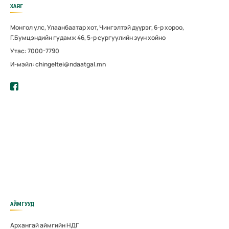
ХАЯГ
Монгол улс, Улаанбаатар хот, Чингэлтэй дүүрэг, 6-р хороо,
Г.Бумцэндийн гудамж 46, 5-р сургуулийн зүүн хойно
Утас: 7000-7790
И-мэйл: chingeltei@ndaatgal.mn
АЙМГУУД
Архангай аймгийн НДГ