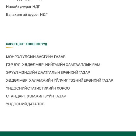
Налайх дүүрэг НДГ
Багахангай дүүрэг НДГ
ХЭРЭГЦЭЭТ ХОЛБООСУУД
МОНГОЛ УЛСЫН ЗАСГИЙН ГАЗАР
ГЭР БҮЛ, ХӨДӨЛМӨР, НИЙГМИЙН ХАМГААЛЛЫН ЯАМ
ЭРҮҮЛ МЭНДИЙН ДААТГАЛЫН ЕРӨНХИЙ ГАЗАР
ХӨДӨЛМӨР, ХАЛАМЖИЙН ҮЙЛЧИЛГЭЭНИЙ ЕРӨНХИЙ ГАЗАР
ҮНДЭСНИЙ СТАТИСТИКИЙН ХОРОО
СТАНДАРТ, ХЭМЖИЛ ЗҮЙН ГАЗАР
ҮНДЭСНИЙ ДАТА ТӨВ