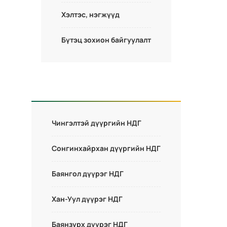
Хэлтэс, нэгжүүд
Бүтэц зохион байгуулалт
Чингэлтэй дүүргийн НДГ
Сонгинхайрхан дүүргийн НДГ
Баянгол дүүрэг НДГ
Хан-Уул дүүрэг НДГ
Баянзүрх дүүрэг НДГ