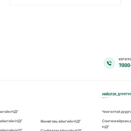
ХЭРЭГЛЭ
7000
НИЙСЛЭЛ, ДҮҮРГҮ
ймгийн НДГ
Чингэлтэй дүүрг
 аймгийн НДГ
Сонгинхайрхан 
Өмнөговь аймгийн НДГ
НДГ
 аймгийн НДГ
Сүхбаатар аймгийн НДГ