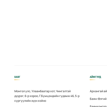
ХАЯГ
АЙМГУУД
Монгол улс, Улаанбаатар хот, Чингэлтэй
Архангай а
дүүрэг, 6-р хороо, Г.Бумцэндийн гудамж 46, 5-р
Баян-Өлгий
сургуулийн зүүн хойно
Баянхонгор