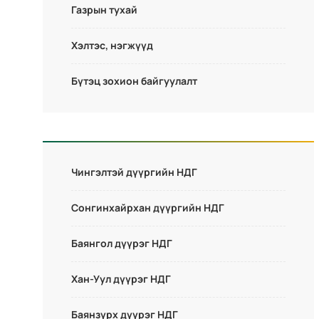
Газрын тухай
Хэлтэс, нэгжүүд
Бүтэц зохион байгуулалт
Чингэлтэй дүүргийн НДГ
Сонгинхайрхан дүүргийн НДГ
Баянгол дүүрэг НДГ
Хан-Уул дүүрэг НДГ
Баянзүрх дүүрэг НДГ