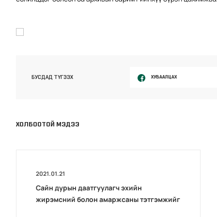
ХУВААЛЦАХ
БУСДАД ТҮГЭЭХ
ХОЛБООТОЙ МЭДЭЭ
2021.01.21
Сайн дурын даатгуулагч эхийн
жирэмсний болон амаржсаны тэтгэмжийг
100 хувиар олгож эхэллээ