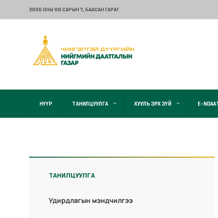
2026 ОНЫ 08 САРЫН 7
, БААСАН ГАРАГ
НҮҮР
ТАНИЛЦУУЛГА
ХУУЛЬ ЭРХ ЗҮЙ
E-NDAA
ТАНИЛЦУУЛГА
Удирдлагын мэндчилгээ