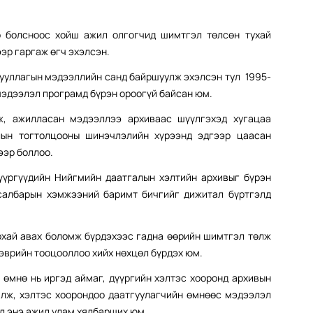
р болсноос хойш ажил олгогчид шимтгэл төлсөн тухай
эр гаргаж өгч эхэлсэн.
гууллагын мэдээллийн санд байршуулж эхэлсэн тул 1995-
мэдээлэл програмд бүрэн ороогүй байсан юм.
ж, ажилласан мэдээллээ архиваас шүүлгэхэд хугацаа
лын тогтолцооны шинэчлэлийн хүрээнд эдгээр цаасан
ээр боллоо.
үүргүүдийн Нийгмийн даатгалын хэлтийн архивыг бүрэн
салбарын хэмжээний баримт бичгийг дижитал бүртгэлд
рхай авах боломж бүрдэхээс гадна өөрийн шимтгэл төлж
эврийн тооцооллоо хийх нөхцөл бүрдэх юм.
 өмнө нь иргэд аймаг, дүүргийн хэлтэс хооронд архивын
лж, хэлтэс хоорондоо даатгуулагчийн өмнөөс мэдээлэл
л энэ ажил улам хялбарших юм.