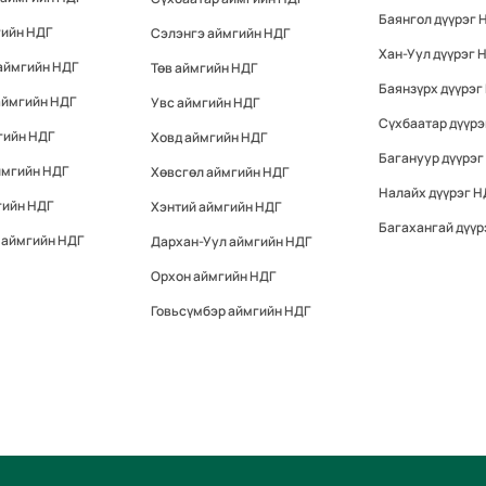
Баянгол дүүрэг 
гийн НДГ
Сэлэнгэ аймгийн НДГ
Хан-Уул дүүрэг 
аймгийн НДГ
Төв аймгийн НДГ
Баянзүрх дүүрэг
аймгийн НДГ
Увс аймгийн НДГ
Сүхбаатар дүүрэ
гийн НДГ
Ховд аймгийн НДГ
Багануур дүүрэг
ймгийн НДГ
Хөвсгөл аймгийн НДГ
Налайх дүүрэг Н
гийн НДГ
Хэнтий аймгийн НДГ
Багахангай дүүр
 аймгийн НДГ
Дархан-Уул аймгийн НДГ
Орхон аймгийн НДГ
Говьсүмбэр аймгийн НДГ