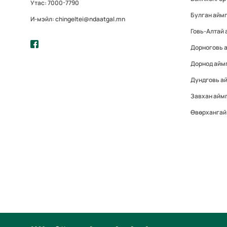
Утас: 7000-7790
Булган айм
И-мэйл: chingeltei@ndaatgal.mn
Говь-Алтай 
Дорноговь 
Дорнод айм
Дундговь а
Завхан айм
Өвөрхангай