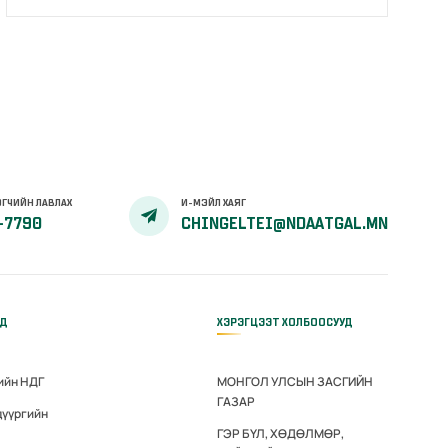
ГЧИЙН ЛАВЛАХ
И-МЭЙЛ ХАЯГ
-7790
CHINGELTEI@NDAATGAL.MN
ҮД
ХЭРЭГЦЭЭТ ХОЛБООСУУД
ийн НДГ
МОНГОЛ УЛСЫН ЗАСГИЙН
ГАЗАР
дүүргийн
ГЭР БҮЛ, ХӨДӨЛМӨР,