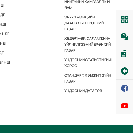
НИЙГМИЙН ХАМГААЛЛЫН
НДГ
ЯАМ
НДГ
ЭРҮҮЛ МЭНДИЙН
ДААТГАЛЫН ЕРӨНХИЙ
 НДГ
ГАЗАР
г НДГ
ХӨДӨЛМӨР, ХАЛАМЖИЙН
 НДГ
ҮЙЛЧИЛГЭЭНИЙ ЕРӨНХИЙ
ГАЗАР
ДГ
ҮНДЭСНИЙ СТАТИСТИКИЙН
эг НДГ
ХОРОО
СТАНДАРТ, ХЭМЖИЛ ЗҮЙН
ГАЗАР
ҮНДЭСНИЙ ДАТА ТӨВ