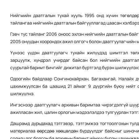
Нийгмийн даатгалын тухай хууль 1995 онд хүчин төгөлдө
тайлангаа нийгмийн даатгалын байгууллагад цаасан хэлбэрэ
Гэвч тус тайланг 2006 оноос эхлэн нийгмийн даатгалын бай
2005 онуудын хоорондох ажил олгогч болон даатгуулагчийн 
Үүнээс үүдэн даатгуулагч тухайн жилүүдэд шимтгэл төл
зарцуулж, хүндрэл учирдаг байсан бол нийгмийн даатга
суурьтай баримт бичгийг дижитал бүртгэлд бүрэн шилжүүлэх
Одоогийн байдлаар Сонгинохайрхан, Багахангай, Налайх д
цахимжуулсан ба цаашид 21 аймаг 9 дүүргийн буюу нийт 
шилжүүлнэ.
Ингэснээр даатгуулагч архивын баримтаа чирэгдэлгүй шуу
ажилласан жил, цалин орлогын мэдээлэлдээ тулгуурлан тэтг
Дашрамд дурьдахад тэтгэвэр, тэтгэмжээ тогтоолгохын тулд
материалаа өөрсдөө хөөцөлдөн бүрдүүлдэг байсныг шинэчи
солилцдог болсон ба архивын баримт ийнхүү бүрэн цахимжва