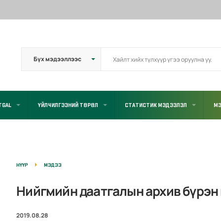
TGAL
ҮЙЛЧИЛГЭЭНИЙ ТӨРӨЛ
СТАТИСТИК МЭДЭЭЛЭЛ
МЭ
НҮҮР
МЭДЭЭ
Нийгмийн даатгалын архив бүрэ
2019.08.28