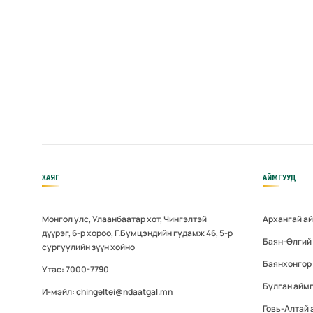
ХАЯГ
АЙМГУУД
Монгол улс, Улаанбаатар хот, Чингэлтэй
Архангай а
дүүрэг, 6-р хороо, Г.Бумцэндийн гудамж 46, 5-р
Баян-Өлгий
сургуулийн зүүн хойно
Баянхонгор
Утас: 7000-7790
Булган айм
И-мэйл: chingeltei@ndaatgal.mn
Говь-Алтай 