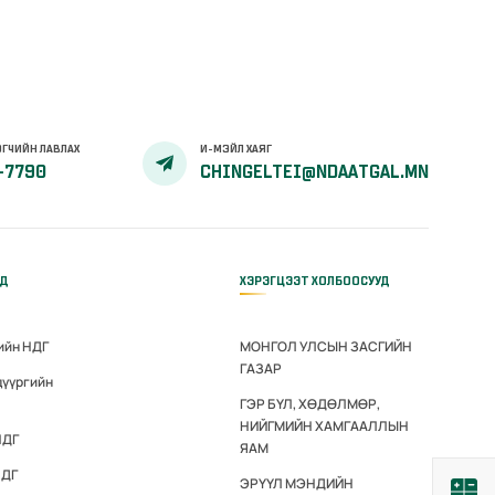
ГЧИЙН ЛАВЛАХ
И-МЭЙЛ ХАЯГ
-7790
CHINGELTEI@NDAATGAL.MN
ҮД
ХЭРЭГЦЭЭТ ХОЛБООСУУД
ийн НДГ
МОНГОЛ УЛСЫН ЗАСГИЙН
ГАЗАР
дүүргийн
ГЭР БҮЛ, ХӨДӨЛМӨР,
НИЙГМИЙН ХАМГААЛЛЫН
НДГ
ЯАМ
НДГ
ЭРҮҮЛ МЭНДИЙН