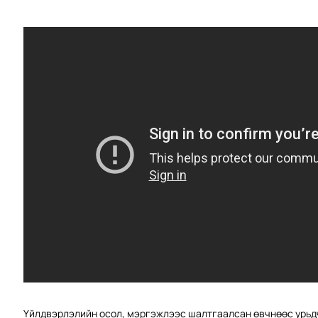
Үйлдвэрлэлийн осол, мэргэжлээс шалтгаалсан өвчнөөс урьд