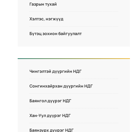
Газрын тухай
Хэлтэс, нэгжүүд
Бүтэц зохион байгуулалт
Чингэлтэй дүүргийн НДГ
Сонгинхайрхан дүүргийн НДГ
Баянгол дүүрэг НДГ
Хан-Уул дүүрэг НДГ
Баянзүрх дүүрэг НДГ