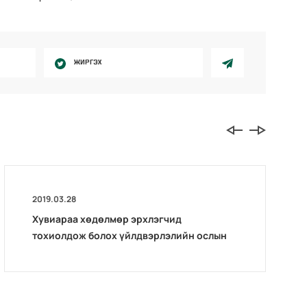
ЖИРГЭХ
2019.03.28
Хувиараа хөдөлмөр эрхлэгчид
тохиолдож болох үйлдвэрлэлийн ослын
эрсдэлт хүчин зүйл