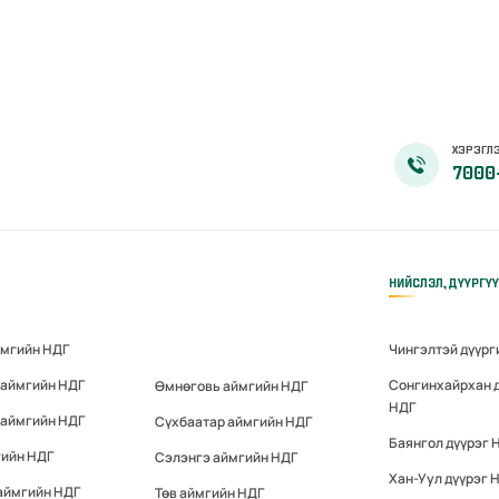
ХЭРЭГЛЭ
7000
НИЙСЛЭЛ, ДҮҮРГҮ
ймгийн НДГ
Чингэлтэй дүүрг
 аймгийн НДГ
Сонгинхайрхан 
Өмнөговь аймгийн НДГ
НДГ
 аймгийн НДГ
Сүхбаатар аймгийн НДГ
Баянгол дүүрэг 
гийн НДГ
Сэлэнгэ аймгийн НДГ
Хан-Уул дүүрэг 
аймгийн НДГ
Төв аймгийн НДГ