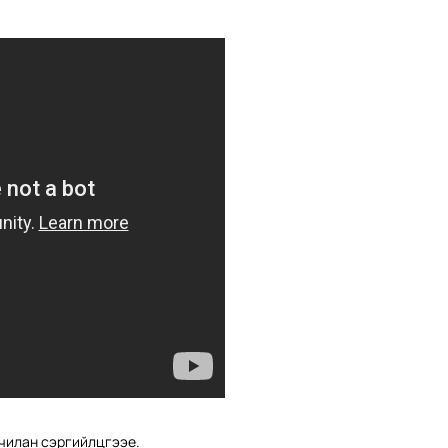
чилан сэргийлцгээе.