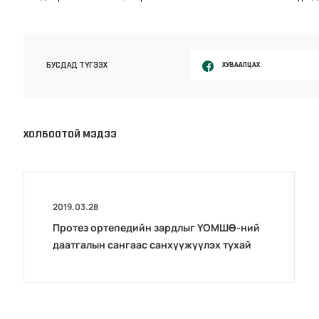
ХУВААЛЦАХ
БУСДАД ТҮГЭЭХ
ХОЛБООТОЙ МЭДЭЭ
2019.03.28
Протез ортепедийн зардлыг ҮОМШӨ-ний
даатгалын сангаас санхүүжүүлэх тухай