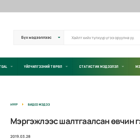
TGAL
ҮЙЛЧИЛГЭЭНИЙ ТӨРӨЛ
СТАТИСТИК МЭДЭЭЛЭЛ
МЭ
НҮҮР
ВИДЕО МЭДЭЭ
Мэргэжлээс шалтгаалсан өвчин г
2019.03.28