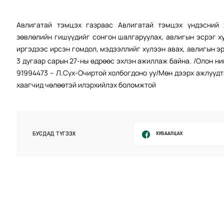
Авлигатай тэмцэх газраас Авлигатай тэмцэх үндэсний 
зөвлөлийн гишүүдийг сонгон шалгаруулах, авлигын эсрэг х
иргэдээс ирсэн гомдол, мэдээллийг хүлээн авах, авлигын э
3 дугаар сарын 27-ны өдрөөс эхлэн ажиллаж байна. /Олон н
91994473 – Л.Сүх-Очиртой холбогдоно уу/Мөн дээрх ажлуудт
хаагчид чөлөөтэй илэрхийлэх боломжтой
ХУВААЛЦАХ
БУСДАД ТҮГЭЭХ