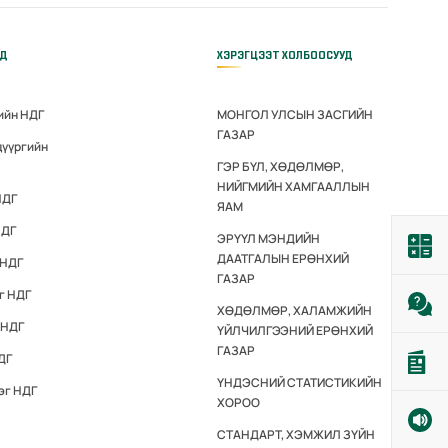
ҮД
ХЭРЭГЦЭЭТ ХОЛБООСУУД
ийн НДГ
МОНГОЛ УЛСЫН ЗАСГИЙН
ГАЗАР
дүүргийн
ГЭР БҮЛ, ХӨДӨЛМӨР,
НИЙГМИЙН ХАМГААЛЛЫН
НДГ
ЯАМ
НДГ
ЭРҮҮЛ МЭНДИЙН
ДААТГАЛЫН ЕРӨНХИЙ
 НДГ
ГАЗАР
г НДГ
ХӨДӨЛМӨР, ХАЛАМЖИЙН
 НДГ
ҮЙЛЧИЛГЭЭНИЙ ЕРӨНХИЙ
ГАЗАР
ДГ
ҮНДЭСНИЙ СТАТИСТИКИЙН
эг НДГ
ХОРОО
СТАНДАРТ, ХЭМЖИЛ ЗҮЙН