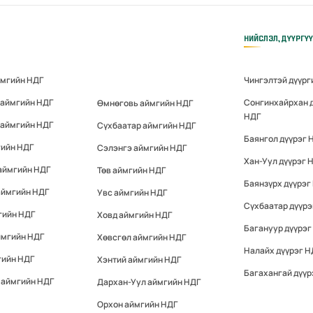
НИЙСЛЭЛ, ДҮҮРГҮ
ймгийн НДГ
Чингэлтэй дүүрг
 аймгийн НДГ
Сонгинхайрхан 
Өмнөговь аймгийн НДГ
НДГ
 аймгийн НДГ
Сүхбаатар аймгийн НДГ
Баянгол дүүрэг 
гийн НДГ
Сэлэнгэ аймгийн НДГ
Хан-Уул дүүрэг 
аймгийн НДГ
Төв аймгийн НДГ
Баянзүрх дүүрэг
аймгийн НДГ
Увс аймгийн НДГ
Сүхбаатар дүүрэ
гийн НДГ
Ховд аймгийн НДГ
Багануур дүүрэг
ймгийн НДГ
Хөвсгөл аймгийн НДГ
Налайх дүүрэг Н
гийн НДГ
Хэнтий аймгийн НДГ
Багахангай дүүр
 аймгийн НДГ
Дархан-Уул аймгийн НДГ
Орхон аймгийн НДГ