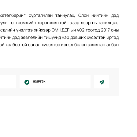
хөтөлбөрийг сурталчлан таниулах, Олон нийтийн дэд
ууль тогтоомжийн хэрэгжилттэй газар дээр нь танилцах,
рсдлийн үнэлгээ хийхээр ЭМНДЕГ-ын 402 тоотод 2017 оны
ийтийн дэд зөвлөлийн гишүүнд нэр дэвших хүсэлтэй иргэд
ай холбоотой санал хүсэлтээ иргэд болон ажилтан албан
ЖИРГЭХ