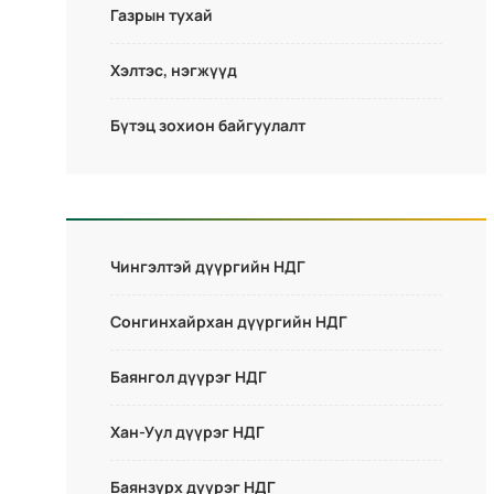
Газрын тухай
Хэлтэс, нэгжүүд
Бүтэц зохион байгуулалт
Чингэлтэй дүүргийн НДГ
Сонгинхайрхан дүүргийн НДГ
Баянгол дүүрэг НДГ
Хан-Уул дүүрэг НДГ
Баянзүрх дүүрэг НДГ