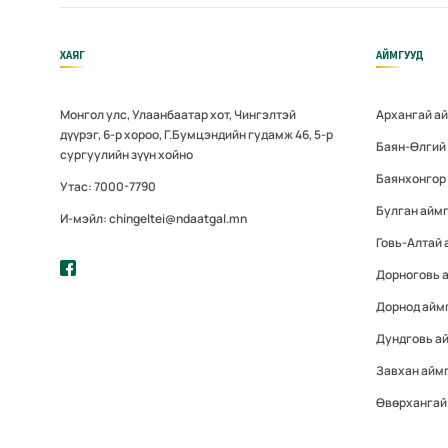
ХАЯГ
АЙМГУУД
Монгол улс, Улаанбаатар хот, Чингэлтэй
Архангай а
дүүрэг, 6-р хороо, Г.Бумцэндийн гудамж 46, 5-р
Баян-Өлгий
сургуулийн зүүн хойно
Баянхонгор
Утас: 7000-7790
Булган айм
И-мэйл: chingeltei@ndaatgal.mn
Говь-Алтай 
Дорноговь 
Дорнод айм
Дундговь а
Завхан айм
Өвөрхангай