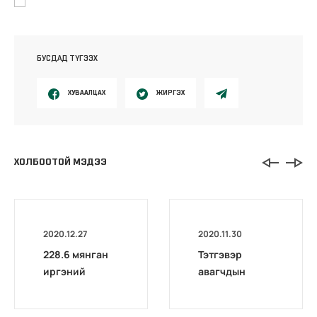
БУСДАД ТҮГЭЭХ
ХУВААЛЦАХ
ЖИРГЭХ
ХОЛБООТОЙ МЭДЭЭ
2020.12.27
2020.11.30
228.6 мянган
Тэтгэвэр
иргэний
авагчдын
тэтгэврийн
анхааралд
зээлийг