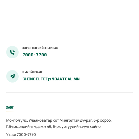
чөлөөллөө
ХЭРЭГЛЭГЧИЙН ЛАВЛАХ
7000-7790
И-МЭЙЛ ХАЯГ
CHINGELTEI@NDAATGAL.MN
ХАЯГ
Монгол улс, Улаанбаатар хот, Чингэлтэй дүүрэг, 6-р хороо,
Г.Бумцэндийн гудамж 46, 5-р сургуулийн зүүн хойно
Утас: 7000-7790