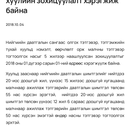
хуулийн зохицуулалт хэрэгжиж
байна
2018.10.04
Нийгмийн даатгалын сангаас олгох тэтгэвэр, тэтгэмжийн
тухай хуульд нэмэлт, өөрчлөлт орж малчны тэтгэвэр
тогтоолгох насыг 5 жилээр наашлуулсан зохицуулалтыг
2018 оны 01 дүгээр сарын 01-ний өдрөөс хэрэгжүүлж байна.
Хуульд зааснаар нийгмийн даатгалын шимтгэлийг нийтдээ
20-иос доошгүй жил, үүнээс 15 жилээс доошгүй хугацаанд
малчнаар ажиллаж тэтгэврийн даатгалын шимтгэл төлсөн
55 нас хүрсэн эрэгтэй, нийтдээ 20-иос доошгүй жил
шимтгэл төлсөн үүнээс 12 жил 6 сараас доошгүй хугацаанд
малчнаар ажиллаж тэтгэврийн даатгалын шимтгэл төлсөн
50 нас хүрсэн эмэгтэй өндөр насны тэтгэвэр тогтоолгох
эрхтэй.