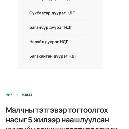
Сүхбаатар дүүрэг НДГ
Багануур дүүрэг НДГ
Налайх дүүрэг НДГ
Багахангай дүүрэг НДГ
НҮҮР
МЭДЭЭ
Малчны тэтгэвэр тогтоолгох
насыг 5 жилээр наашлуулсан