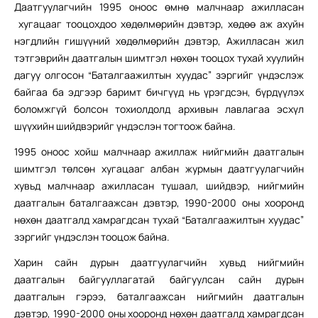
Даатгуулагчийн 1995 оноос өмнө малчнаар ажилласан
хугацааг тооцохдоо хөдөлмөрийн дэвтэр, хөдөө аж ахуйн
нэгдлийн гишүүний хөдөлмөрийн дэвтэр, Ажилласан жил
тэтгэврийн даатгалын шимтгэл нөхөн тооцох тухай хуулийн
дагуу олгосон “Баталгаажилтын хуудас” зэргийг үндэслэж
байгаа ба эдгээр баримт бичгүүд нь үрэгдсэн, бүрдүүлэх
боломжгүй болсон тохиолдолд архивын лавлагаа эсхүл
шүүхийн шийдвэрийг үндэслэн тогтоож байна.
1995 оноос хойш малчнаар ажиллаж нийгмийн даатгалын
шимтгэл төлсөн хугацааг албан журмын даатгуулагчийн
хувьд малчнаар ажилласан тушаал, шийдвэр, нийгмийн
даатгалын баталгаажсан дэвтэр, 1990-2000 оны хооронд
нөхөн даатгалд хамрагдсан тухай “Баталгаажилтын хуудас”
зэргийг үндэслэн тооцож байна.
Харин сайн дурын даатгуулагчийн хувьд нийгмийн
даатгалын байгууллагатай байгуулсан сайн дурын
даатгалын гэрээ, баталгаажсан нийгмийн даатгалын
дэвтэр, 1990-2000 оны хооронд нөхөн даатгалд хамрагдсан