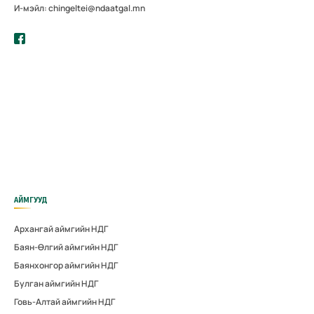
И-мэйл: chingeltei@ndaatgal.mn
АЙМГУУД
Архангай аймгийн НДГ
Баян-Өлгий аймгийн НДГ
Баянхонгор аймгийн НДГ
Булган аймгийн НДГ
Говь-Алтай аймгийн НДГ