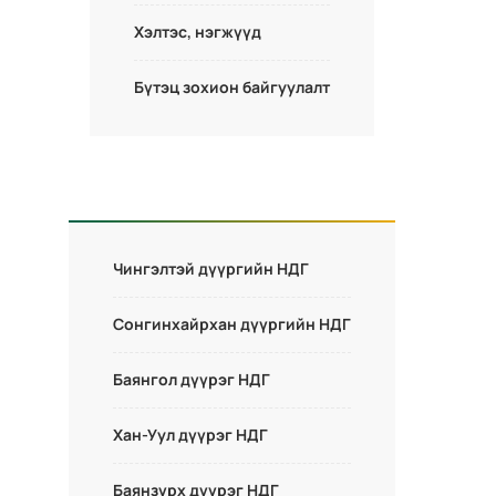
Хэлтэс, нэгжүүд
Бүтэц зохион байгуулалт
Чингэлтэй дүүргийн НДГ
Сонгинхайрхан дүүргийн НДГ
Баянгол дүүрэг НДГ
Хан-Уул дүүрэг НДГ
Баянзүрх дүүрэг НДГ