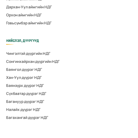
Дархан-Уул аймгийн НДГ
Орхон аймгийн НДГ
Говьсүмбэр аймгийн НДГ
НИЙСЛЭЛ, ДҮҮРГҮҮД
Чингэлтэй дүүргийн НДГ
Сонгинхайрхан дүүргийн НДГ
Баянгол дүүрэг НДГ
Хан-Уул дүүрэг НДГ
Баянзүрх дүүрэг НДГ
Сүхбаатар дүүрэг НДГ
Багануур дүүрэг НДГ
Налайх дүүрэг НДГ
Багахангай дүүрэг НДГ