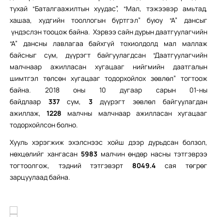
тухай “Баталгаажилтын хуудас”, “Мал, тэжээвэр амьтад,
хашаа, худгийн тооллогын бүртгэл” буюу “А” дансыг
үндэслэн тооцож байна. Хэрвээ сайн дурын даатгуулагчийн
“А” дансны лавлагаа байхгүй тохиолдолд мал маллаж
байсныг сум, дүүрэгт байгуулагдсан “Даатгуулагчийн
малчнаар ажилласан хугацааг нийгмийн даатгалын
шимтгэл төлсөн хугацааг тодорхойлох зөвлөл” тогтоож
байна. 2018 оны 10 дугаар сарын 01-ны
байдлаар
337
сум,
3
дүүрэгт зөвлөл байгуулагдан
ажиллаж,
1228
малчны малчнаар ажилласан хугацааг
тодорхойлсон болно.
Хууль хэрэгжиж эхэлснээс хойш дээр дурьдсан болзол,
нөхцөлийг хангасан
5983
малчин өндөр насны тэтгэврээ
тогтоолгож, тэдний тэтгэвэрт
8049.4
сая төгрөг
зарцуулаад байна.