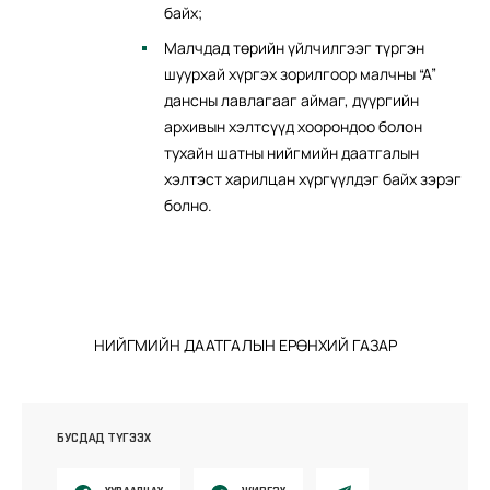
байх;
Малчдад төрийн үйлчилгээг түргэн
шуурхай хүргэх зорилгоор малчны “А”
дансны лавлагааг аймаг, дүүргийн
архивын хэлтсүүд хоорондоо болон
тухайн шатны нийгмийн даатгалын
хэлтэст харилцан хүргүүлдэг байх зэрэг
болно.
НИЙГМИЙН ДААТГАЛЫН ЕРӨНХИЙ ГАЗАР
БУСДАД ТҮГЭЭХ