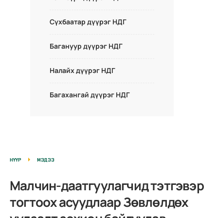
Сүхбаатар дүүрэг НДГ
Багануур дүүрэг НДГ
Налайх дүүрэг НДГ
Багахангай дүүрэг НДГ
НҮҮР
МЭДЭЭ
Малчин-даатгуулагчид тэтгэвэр
тогтоох асуудлаар Зөвлөлдөх