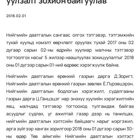
уулзалт зохион байгуулав
2018.02.01
Нийгмийн даатгалын сангаас олгох тэтгэвэр, тэтгэмжийн
тухай хуульд нэмэлт өөрчлөлт оруулах тухай 2017 оны 02
дугаар сарын 02-ны өдрийн хуулиар малчны тэтгэвэр
тогтоолгох насыг 5 жилээр наашлуулах зохицуулалтыг 2018
оны 01 дүгээр сарын 01-ний өдрөөс хэрэгжүүлж байна.
Нийгмийн даатгалын ерөнхий газрын дарга Д.Зоригт,
Нийгмийн даатгалын ерөнхий газрын зөвлөх Ё.Пүрэвцэрэн,
Нийгмийн даатгалын бодлогын хэрэгжилт, судалгааны
газрын дарга Ц.Ганцэцэг нар энэхүү хуулийн хэрэгжилтийн
явц, малчдад тэтгэвэр тогтооход тулгамдаж байгаа
асуудлыг судлах, уг ажилтай газар дээр нь танилцах,
нийгмийн даатгалын хэлтсийн байцаагч нарыг мэргэжил,
арга зүйгээр хангах зорилгоор 2018 оны 01 дүгээр сарын 30-
ны өдөр Төв аймгийн Нийгмийн даатгалын хэлтэст