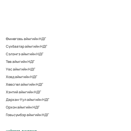
Өмнөговь аймгийн НДГ
Сүхбаатар аймгийн НДГ
Сэлэнгэ аймгийн НДГ
Төв аймгийн НДГ
Увс аймгийн НДГ
Ховд аймгийн НДГ
Хөвсгөл аймгийн НДГ
Хэнтий аймгийн НДГ
Дархан-Уул аймгийн НДГ
Орхон аймгийн НДГ
Говьсүмбэр аймгийн НДГ