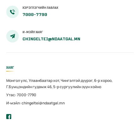
ХЭРЭГЛЭГЧИЙН ЛАВЛАХ
7000-7790
И-МЭЙЛ ХАЯГ
CHINGELTEI@NDAATGAL.MN
ХАЯГ
Монгол улс, Улаанбаатар хот, Чингэлтэй дүүрэг, 6-р хороо,
Г.Бумцэндийн гудамж 46, 5-р сургуулийн зүүн хойно
Утас: 7000-7790
И-мэйл: chingeltei@ndaatgal.mn