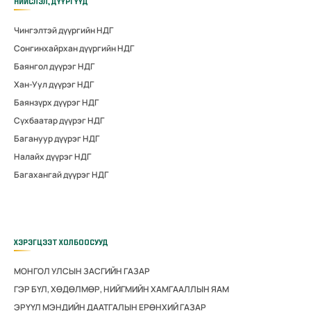
НИЙСЛЭЛ, ДҮҮРГҮҮД
Чингэлтэй дүүргийн НДГ
Сонгинхайрхан дүүргийн НДГ
Баянгол дүүрэг НДГ
Хан-Уул дүүрэг НДГ
Баянзүрх дүүрэг НДГ
Сүхбаатар дүүрэг НДГ
Багануур дүүрэг НДГ
Налайх дүүрэг НДГ
Багахангай дүүрэг НДГ
ХЭРЭГЦЭЭТ ХОЛБООСУУД
МОНГОЛ УЛСЫН ЗАСГИЙН ГАЗАР
ГЭР БҮЛ, ХӨДӨЛМӨР, НИЙГМИЙН ХАМГААЛЛЫН ЯАМ
ЭРҮҮЛ МЭНДИЙН ДААТГАЛЫН ЕРӨНХИЙ ГАЗАР