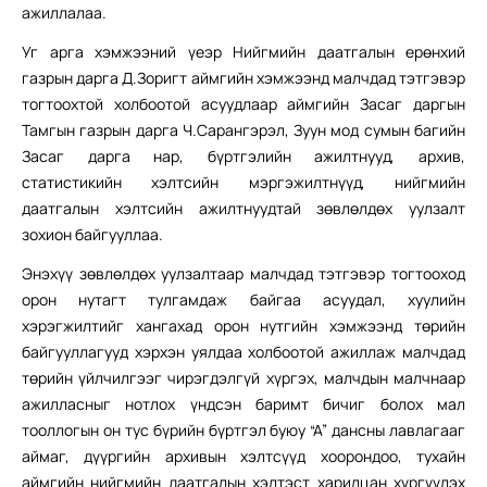
ажиллалаа.
Уг арга хэмжээний үеэр Нийгмийн даатгалын ерөнхий
газрын дарга Д.Зоригт аймгийн хэмжээнд малчдад тэтгэвэр
тогтоохтой холбоотой асуудлаар аймгийн Засаг даргын
Тамгын газрын дарга Ч.Сарангэрэл, Зуун мод сумын багийн
Засаг дарга нар, бүртгэлийн ажилтнууд, архив,
статистикийн хэлтсийн мэргэжилтнүүд, нийгмийн
даатгалын хэлтсийн ажилтнуудтай зөвлөлдөх уулзалт
зохион байгууллаа.
Энэхүү зөвлөлдөх уулзалтаар малчдад тэтгэвэр тогтооход
орон нутагт тулгамдаж байгаа асуудал, хуулийн
хэрэгжилтийг хангахад орон нутгийн хэмжээнд төрийн
байгууллагууд хэрхэн уялдаа холбоотой ажиллаж малчдад
төрийн үйлчилгээг чирэгдэлгүй хүргэх, малчдын малчнаар
ажилласныг нотлох үндсэн баримт бичиг болох мал
тооллогын он тус бүрийн бүртгэл буюу “А” дансны лавлагааг
аймаг, дүүргийн архивын хэлтсүүд хоорондоо, тухайн
аймгийн нийгмийн даатгалын хэлтэст харилцан хүргүүлэх