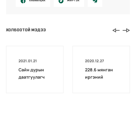
ХУВААЛЦАХ
ЖИРГЭХ
ХОЛБООТОЙ МЭДЭЭ
2021.01.21
2020.12.27
Сайн дурын
228.6 мянган
даатгуулагч
иргэний
эхийн
тэтгэврийн
жирэмсний
зээлийг
болон
чөлөөллөө
амаржсаны
тэтгэмжийг
100 хувиар
олгож эхэллээ