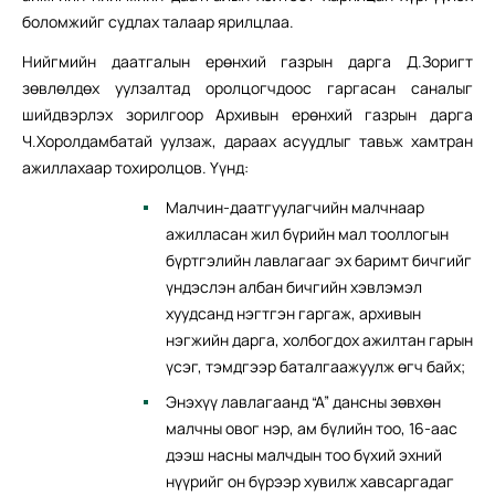
боломжийг судлах талаар ярилцлаа.
Нийгмийн даатгалын ерөнхий газрын дарга Д.Зоригт
зөвлөлдөх уулзалтад оролцогчдоос гаргасан саналыг
шийдвэрлэх зорилгоор Архивын ерөнхий газрын дарга
Ч.Хоролдамбатай уулзаж, дараах асуудлыг тавьж хамтран
ажиллахаар тохиролцов. Үүнд:
Малчин-даатгуулагчийн малчнаар
ажилласан жил бүрийн мал тооллогын
бүртгэлийн лавлагааг эх баримт бичгийг
үндэслэн албан бичгийн хэвлэмэл
хуудсанд нэгтгэн гаргаж, архивын
нэгжийн дарга, холбогдох ажилтан гарын
үсэг, тэмдгээр баталгаажуулж өгч байх;
Энэхүү лавлагаанд “А” дансны зөвхөн
малчны овог нэр, ам бүлийн тоо, 16-аас
дээш насны малчдын тоо бүхий эхний
нүүрийг он бүрээр хувилж хавсаргадаг