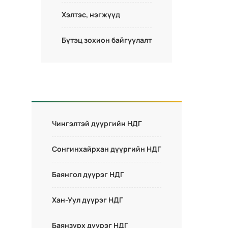
Хэлтэс, нэгжүүд
Бүтэц зохион байгуулалт
Чингэлтэй дүүргийн НДГ
Сонгинхайрхан дүүргийн НДГ
Баянгол дүүрэг НДГ
Хан-Уул дүүрэг НДГ
Баянзүрх дүүрэг НДГ