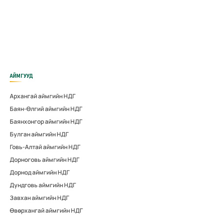
АЙМГУУД
Архангай аймгийн НДГ
Баян-Өлгий аймгийн НДГ
Баянхонгор аймгийн НДГ
Булган аймгийн НДГ
Говь-Алтай аймгийн НДГ
Дорноговь аймгийн НДГ
Дорнод аймгийн НДГ
Дундговь аймгийн НДГ
Завхан аймгийн НДГ
Өвөрхангай аймгийн НДГ