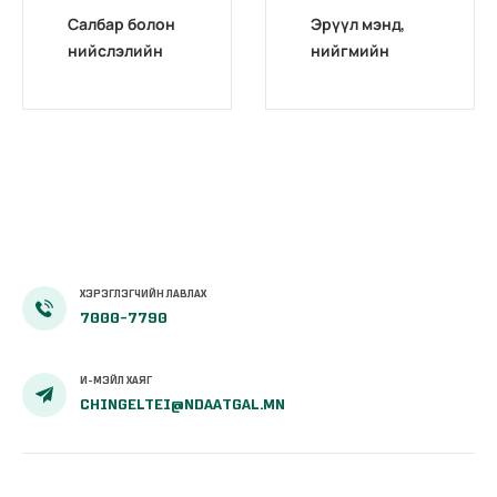
Салбар болон
Эрүүл мэнд,
нийслэлийн
нийгмийн
дүүргийн
даатгалын
эмнэлэг
ерөнхий
хөдөлмөрийн
газрын ёс зүйн
магадлах
хорооны 2017
комиссын
оны тайлан
тайлангийн
хурал зохион
байгуулав.
ХЭРЭГЛЭГЧИЙН ЛАВЛАХ
7000-7790
И-МЭЙЛ ХАЯГ
CHINGELTEI@NDAATGAL.MN