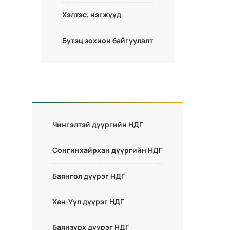
Хэлтэс, нэгжүүд
Бүтэц зохион байгуулалт
Чингэлтэй дүүргийн НДГ
Сонгинхайрхан дүүргийн НДГ
Баянгол дүүрэг НДГ
Хан-Уул дүүрэг НДГ
Баянзүрх дүүрэг НДГ