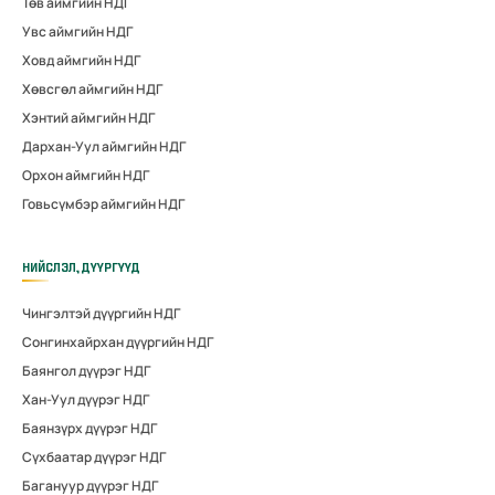
Төв аймгийн НДГ
Увс аймгийн НДГ
Ховд аймгийн НДГ
Хөвсгөл аймгийн НДГ
Хэнтий аймгийн НДГ
Дархан-Уул аймгийн НДГ
Орхон аймгийн НДГ
Говьсүмбэр аймгийн НДГ
НИЙСЛЭЛ, ДҮҮРГҮҮД
Чингэлтэй дүүргийн НДГ
Сонгинхайрхан дүүргийн НДГ
Баянгол дүүрэг НДГ
Хан-Уул дүүрэг НДГ
Баянзүрх дүүрэг НДГ
Сүхбаатар дүүрэг НДГ
Багануур дүүрэг НДГ