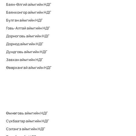
Баян-Өлгий аймгийн НДГ
Баянхонгор аймгийн НДГ
Булган аймгийн НДГ
Говь-Алтай аймгийн НДГ
Дорноговь аймгийн НДГ
Дорнод аймгийн НДГ
Дундговь аймгийн НДГ
Завхан аймгийн НДГ
Өвөрхангай аймгийн НДГ
Өмнөговь аймгийн НДГ
Сүхбаатар аймгийн НДГ
Сэлэнгэ аймгийн НДГ