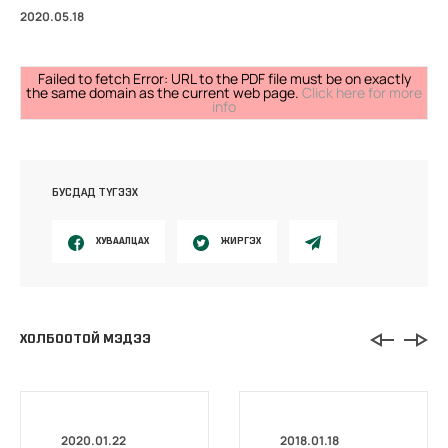
2020.05.18
Failed to fetch Error: URL to the PDF file must be on exactly
the same domain as the current web page.
Click here for more
info
БУСДАД ТҮГЭЭХ
ХУВААЛЦАХ
ЖИРГЭХ
ХОЛБООТОЙ МЭДЭЭ
2020.01.22
2018.01.18