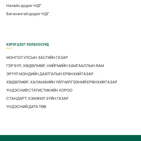
Налайх дүүрэг НДГ
Багахангай дүүрэг НДГ
ХЭРЭГЦЭЭТ ХОЛБООСУУД
МОНГОЛ УЛСЫН ЗАСГИЙН ГАЗАР
ГЭР БҮЛ, ХӨДӨЛМӨР, НИЙГМИЙН ХАМГААЛЛЫН ЯАМ
ЭРҮҮЛ МЭНДИЙН ДААТГАЛЫН ЕРӨНХИЙ ГАЗАР
ХӨДӨЛМӨР, ХАЛАМЖИЙН ҮЙЛЧИЛГЭЭНИЙ ЕРӨНХИЙ ГАЗАР
ҮНДЭСНИЙ СТАТИСТИКИЙН ХОРОО
СТАНДАРТ, ХЭМЖИЛ ЗҮЙН ГАЗАР
ҮНДЭСНИЙ ДАТА ТӨВ