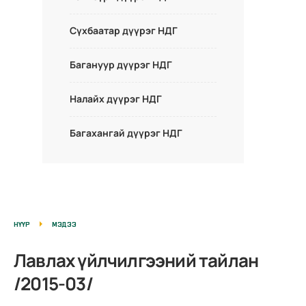
Сүхбаатар дүүрэг НДГ
Багануур дүүрэг НДГ
Налайх дүүрэг НДГ
Багахангай дүүрэг НДГ
НҮҮР
МЭДЭЭ
Лавлах үйлчилгээний тайлан
/2015-03/