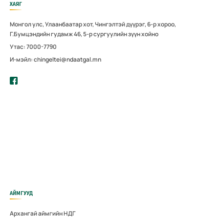
ХАЯГ
Монгол улс, Улаанбаатар хот, Чингэлтэй дүүрэг, 6-р хороо,
Г.Бумцэндийн гудамж 46, 5-р сургуулийн зүүн хойно
Утас: 7000-7790
И-мэйл: chingeltei@ndaatgal.mn
АЙМГУУД
Архангай аймгийн НДГ