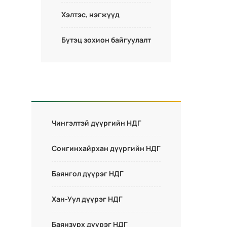
Хэлтэс, нэгжүүд
Бүтэц зохион байгуулалт
Чингэлтэй дүүргийн НДГ
Сонгинхайрхан дүүргийн НДГ
Баянгол дүүрэг НДГ
Хан-Уул дүүрэг НДГ
Баянзүрх дүүрэг НДГ