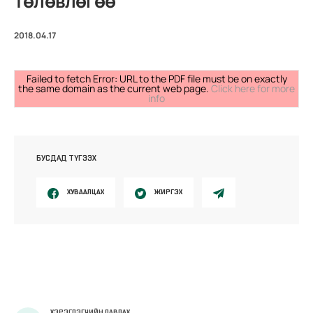
төлөвлөгөө
2018.04.17
Failed to fetch Error: URL to the PDF file must be on exactly
the same domain as the current web page.
Click here for more
info
БУСДАД ТҮГЭЭХ
ХУВААЛЦАХ
ЖИРГЭХ
ХЭРЭГЛЭГЧИЙН ЛАВЛАХ