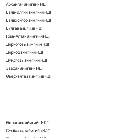
Архангай аймгийн НДГ
Баян-Өлгий аймгийн НДГ
Баянхонгор аймгийн НДГ
Булган аймгийн НДГ
Говь-Алтай аймгийн НДГ
Дорноговь аймгийн НДГ
Дорнод аймгийн НДГ
Дундговь аймгийн НДГ
Завхан аймгийн НДГ
Өвөрхангай аймгийн НДГ
Өмнөговь аймгийн НДГ
Сүхбаатар аймгийн НДГ