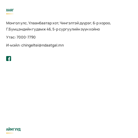
ХАЯГ
Монгол улс, Улаанбаатар хот, Чингэлтэй дүүрэг, 6-р хороо,
Г.Бумцэндийн гудамж 46, 5-р сургуулийн зүүн хойно
Утас: 7000-7790
И-мэйл: chingeltei@ndaatgal.mn
АЙМГУУД