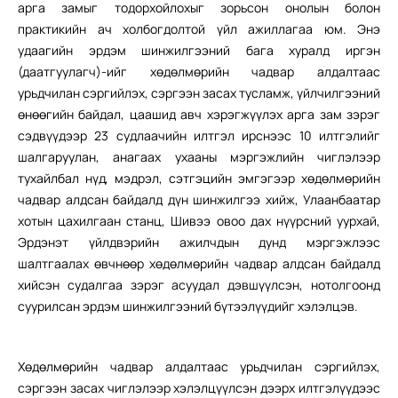
арга замыг тодорхойлохыг зорьсон онолын болон
практикийн ач холбогдолтой үйл ажиллагаа юм. Энэ
удаагийн эрдэм шинжилгээний бага хуралд иргэн
(даатгуулагч)-ийг хөдөлмөрийн чадвар алдалтаас
урьдчилан сэргийлэх, сэргээн засах тусламж, үйлчилгээний
өнөөгийн байдал, цаашид авч хэрэгжүүлэх арга зам зэрэг
сэдвүүдээр 23 судлаачийн илтгэл ирснээс 10 илтгэлийг
шалгаруулан, анагаах ухааны мэргэжлийн чиглэлээр
тухайлбал нүд, мэдрэл, сэтгэцийн эмгэгээр хөдөлмөрийн
чадвар алдсан байдалд дүн шинжилгээ хийж, Улаанбаатар
хотын цахилгаан станц, Шивээ овоо дах нүүрсний уурхай,
Эрдэнэт үйлдвэрийн ажилчдын дунд мэргэжлээс
шалтгаалах өвчнөөр хөдөлмөрийн чадвар алдсан байдалд
хийсэн судалгаа зэрэг асуудал дэвшүүлсэн, нотолгоонд
суурилсан эрдэм шинжилгээний бүтээлүүдийг хэлэлцэв.
Хөдөлмөрийн чадвар алдалтаас урьдчилан сэргийлэх,
сэргээн засах чиглэлээр хэлэлцүүлсэн дээрх илтгэлүүдээс