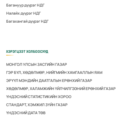
Багануур дүүрэг НДГ
Налайх дүүрэг НДГ
Багахангай дүүрэг НДГ
ХЭРЭГЦЭЭТ ХОЛБООСУУД
МОНГОЛ УЛСЫН ЗАСГИЙН ГАЗАР
ГЭР БҮЛ, ХӨДӨЛМӨР, НИЙГМИЙН ХАМГААЛЛЫН ЯАМ
ЭРҮҮЛ МЭНДИЙН ДААТГАЛЫН ЕРӨНХИЙ ГАЗАР
ХӨДӨЛМӨР, ХАЛАМЖИЙН ҮЙЛЧИЛГЭЭНИЙ ЕРӨНХИЙ ГАЗАР
ҮНДЭСНИЙ СТАТИСТИКИЙН ХОРОО
СТАНДАРТ, ХЭМЖИЛ ЗҮЙН ГАЗАР
ҮНДЭСНИЙ ДАТА ТӨВ