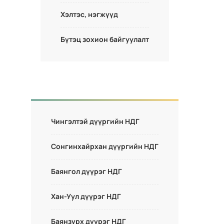
Хэлтэс, нэгжүүд
Бүтэц зохион байгуулалт
Чингэлтэй дүүргийн НДГ
Сонгинхайрхан дүүргийн НДГ
Баянгол дүүрэг НДГ
Хан-Уул дүүрэг НДГ
Баянзүрх дүүрэг НДГ