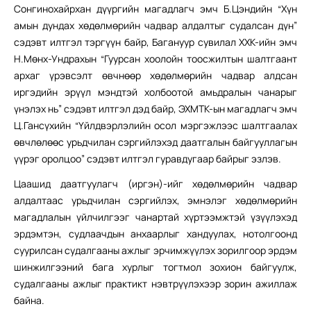
Сонгинохайрхан дүүргийн магадлагч эмч Б.Цэндийн “Хүн
амын дундах хөдөлмөрийн чадвар алдалтыг судалсан дүн”
сэдэвт илтгэл тэргүүн байр, Багануур сувилал ХХК-ийн эмч
Н.Мөнх-Ундрахын “Гуурсан хоолойн тоосжилтын шалтгаант
архаг үрэвсэлт өвчнөөр хөдөлмөрийн чадвар алдсан
иргэдийн эрүүл мэндтэй холбоотой амьдралын чанарыг
үнэлэх нь” сэдэвт илтгэл дэд байр, ЭХМТК-ын магадлагч эмч
Ц.Гансүхийн “Үйлдвэрлэлийн осол мэргэжлээс шалтгаалах
өвчлөлөөс урьдчилан сэргийлэхэд даатгалын байгууллагын
үүрэг оролцоо” сэдэвт илтгэл гуравдугаар байрыг эзлэв.
Цаашид даатгуулагч (иргэн)-ийг хөдөлмөрийн чадвар
алдалтаас урьдчилан сэргийлэх, эмнэлэг хөдөлмөрийн
магадлалын үйлчилгээг чанартай хүртээмжтэй үзүүлэхэд
эрдэмтэн, судлаачдын анхаарлыг хандуулах, нотолгоонд
суурилсан судалгааны ажлыг эрчимжүүлэх зорилгоор эрдэм
шинжилгээний бага хурлыг тогтмол зохион байгуулж,
судалгааны ажлыг практикт нэвтрүүлэхээр зорин ажиллаж
байна.