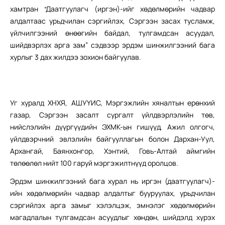
хамтран “Даатгуулагч (иргэн)-ийг хөдөлмөрийн чадвар
алдалтаас урьдчилан сэргийлэх, Сэргээн засах тусламж,
үйлчилгээний өнөөгийн байдал, тулгамдсан асуудал,
шийдвэрлэх арга зам” сэдвээр эрдэм шинжилгээний бага
хурлыг 3 дах жилдээ зохион байгуулав.
Уг хуралд ХНХЯ, АШУҮИС, Мэргэжлийн хяналтын ерөнхий
газар, Сэргээн засалт сургалт үйлдвэрлэлийн төв,
нийслэлийн дүүргүүдийн ЭХМК-ын гишүүд, Ажил олгогч,
үйлдвэрчний эвлэлийн байгууллагын болон Дархан-Уул,
Архангай, Баянхонгор, Хэнтий, Говь-Алтай аймгийн
төлөөлөл нийт 100 гаруй мэргэжилтнүүд оролцов.
Эрдэм шинжилгээний бага хурал нь иргэн (даатгуулагч)-
ийн хөдөлмөрийн чадвар алдалтыг бууруулах, урьдчилан
сэргийлэх арга замыг хэлэлцэж, эмнэлэг хөдөлмөрийн
магадлалын тулгамдсан асуудлыг хөндөн, шийдэлд хүрэх