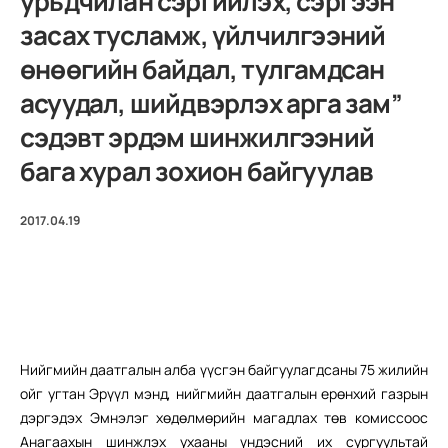
урьдчилан сэргийлэх, сэргээн
засах тусламж, үйлчилгээний
өнөөгийн байдал, тулгамдсан
асуудал, шийдвэрлэх арга зам”
сэдэвт эрдэм шинжилгээний
бага хурал зохион байгуулав
2017.04.19
Нийгмийн даатгалын алба үүсгэн байгуулагдсаны 75 жилийн
ойг угтан Эрүүл мэнд, нийгмийн даатгалын ерөнхий газрын
дэргэдэх Эмнэлэг хөдөлмөрийн магадлах төв комиссоос
Анагаахын шинжлэх ухааны үндэсний их сургуультай