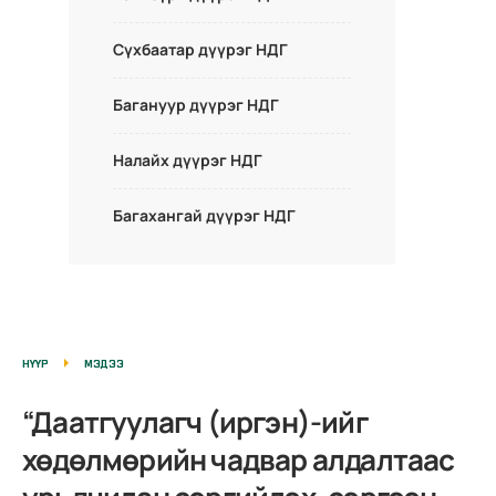
Сүхбаатар дүүрэг НДГ
Багануур дүүрэг НДГ
Налайх дүүрэг НДГ
Багахангай дүүрэг НДГ
НҮҮР
МЭДЭЭ
“Даатгуулагч (иргэн)-ийг
хөдөлмөрийн чадвар алдалтаас