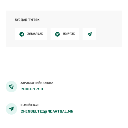
БУСДАД ТҮГЭЭХ
ХУВААЛЦАХ
ЖИРГЭХ
ХЭРЭГЛЭГЧИЙН ЛАВЛАХ
7000-7790
И-МЭЙЛ ХАЯГ
CHINGELTEI@NDAATGAL.MN