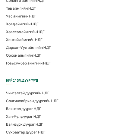
Сэлэнгэ аймгийн НДГ
Төв аймгийн НДГ
Увс аймгийн НДГ
Ховд аймгийн НДГ
Хөвсгөл аймгийн НДГ
Хэнтий аймгийн НДГ
Дархан-Уул аймгийн НДГ
Орхон аймгийн НДГ
Говьсүмбэр аймгийн НДГ
НИЙСЛЭЛ, ДҮҮРГҮҮД
Чингэлтэй дүүргийн НДГ
Сонгинхайрхан дүүргийн НДГ
Баянгол дүүрэг НДГ
Хан-Уул дүүрэг НДГ
Баянзүрх дүүрэг НДГ
Сүхбаатар дүүрэг НДГ