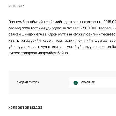
2015.07.17
Говьсүмбэр аймгийн Нийгмийн даатгалын хэлтэс нь 2015.0
бөгөөд орон нутгийн удирдлагын зүгээс 6 500 000 төгрөгий
саяхан шийдэж өгчээ. Орон нутгийн хөгжил сангийн төсвөөс
хаалт, жижүүрийн хэсэг, том, жижиг бичгийн шүүгээ зэ
үйлчлүүлэгч даатгуулагчдын ая тухтай үйлчлүүлэх нөхцөл б
зүгээс талархал илэрхийлж байна.
ХУВААЛЦАХ
БУСДАД ТҮГЭЭХ
ХОЛБООТОЙ МЭДЭЭ