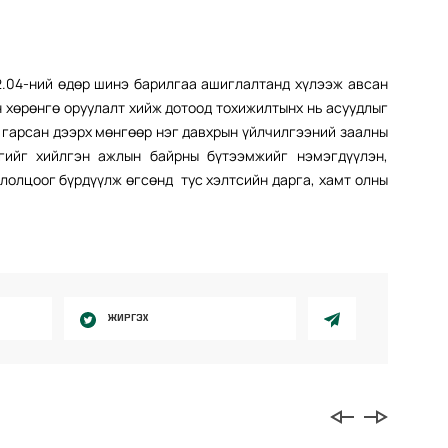
2.04-ний өдөр шинэ барилгаа ашиглалтанд хүлээж авсан
н хөрөнгө оруулалт хийж дотоод тохижилтынх нь асуудлыг
 гарсан дээрх мөнгөөр нэг давхрын үйлчилгээний заалны
ргийг хийлгэн ажлын байрны бүтээмжийг нэмэгдүүлэн,
ололцоог бүрдүүлж өгсөнд тус хэлтсийн дарга, хамт олны
ЖИРГЭХ