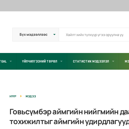
TGAL
ҮЙЛЧИЛГЭЭНИЙ ТӨРӨЛ
СТАТИСТИК МЭДЭЭЛЭЛ
МЭ
НҮҮР
МЭДЭЭ
Говьсүмбэр аймгийн нийгмийн да
тохижилтыг аймгийн удирдлагууд