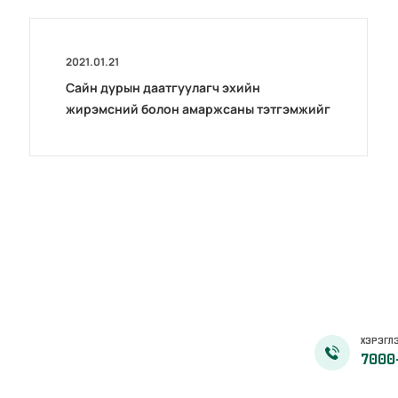
2021.01.21
Сайн дурын даатгуулагч эхийн
жирэмсний болон амаржсаны тэтгэмжийг
100 хувиар олгож эхэллээ
ХЭРЭГЛЭ
7000