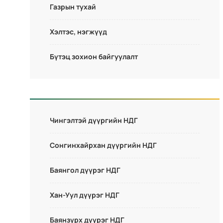
Газрын тухай
Хэлтэс, нэгжүүд
Бүтэц зохион байгуулалт
Чингэлтэй дүүргийн НДГ
Сонгинхайрхан дүүргийн НДГ
Баянгол дүүрэг НДГ
Хан-Уул дүүрэг НДГ
Баянзүрх дүүрэг НДГ