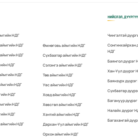
НИЙСЛЭЛ, ДҮҮРГҮ
ймгийн НДГ
Чингэлтэй дүүрг
 аймгийн НДГ
Сонгинхайрхан 
Өмнөговь аймгийн НДГ
НДГ
 аймгийн НДГ
Сүхбаатар аймгийн НДГ
Баянгол дүүрэг 
гийн НДГ
Сэлэнгэ аймгийн НДГ
Хан-Уул дүүрэг 
аймгийн НДГ
Төв аймгийн НДГ
Баянзүрх дүүрэг
аймгийн НДГ
Увс аймгийн НДГ
Сүхбаатар дүүрэ
гийн НДГ
Ховд аймгийн НДГ
Багануур дүүрэг
ймгийн НДГ
Хөвсгөл аймгийн НДГ
Налайх дүүрэг Н
гийн НДГ
Хэнтий аймгийн НДГ
Багахангай дүүр
 аймгийн НДГ
Дархан-Уул аймгийн НДГ
Орхон аймгийн НДГ