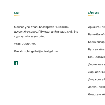
ХАЯГ
АЙМГУУД
Монгол улс, Улаанбаатар хот, Чингэлтэй
Архангай а
дүүрэг, 6-р хороо, Г.Бумцэндийн гудамж 46, 5-р
Баян-Өлгий
сургуулийн зүүн хойно
Баянхонгор
Утас: 7000-7790
Булган айм
И-мэйл: chingeltei@ndaatgal.mn
Говь-Алтай 
Дорноговь 
Дорнод айм
Дундговь а
Завхан айм
Өвөрхангай