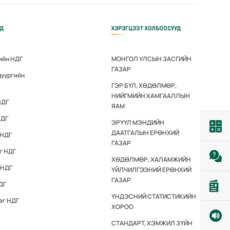
ҮД
ХЭРЭГЦЭЭТ ХОЛБООСУУД
ийн НДГ
МОНГОЛ УЛСЫН ЗАСГИЙН
ГАЗАР
дүүргийн
ГЭР БҮЛ, ХӨДӨЛМӨР,
НИЙГМИЙН ХАМГААЛЛЫН
НДГ
ЯАМ
НДГ
ЭРҮҮЛ МЭНДИЙН
ДААТГАЛЫН ЕРӨНХИЙ
 НДГ
ГАЗАР
г НДГ
ХӨДӨЛМӨР, ХАЛАМЖИЙН
 НДГ
ҮЙЛЧИЛГЭЭНИЙ ЕРӨНХИЙ
ГАЗАР
ДГ
ҮНДЭСНИЙ СТАТИСТИКИЙН
эг НДГ
ХОРОО
СТАНДАРТ, ХЭМЖИЛ ЗҮЙН