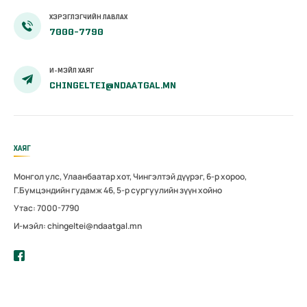
ХЭРЭГЛЭГЧИЙН ЛАВЛАХ
7000-7790
И-МЭЙЛ ХАЯГ
CHINGELTEI@NDAATGAL.MN
ХАЯГ
Монгол улс, Улаанбаатар хот, Чингэлтэй дүүрэг, 6-р хороо,
Г.Бумцэндийн гудамж 46, 5-р сургуулийн зүүн хойно
Утас: 7000-7790
И-мэйл: chingeltei@ndaatgal.mn