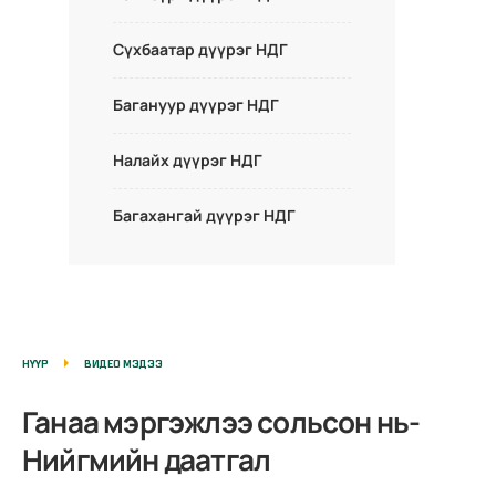
Сүхбаатар дүүрэг НДГ
Багануур дүүрэг НДГ
Налайх дүүрэг НДГ
Багахангай дүүрэг НДГ
НҮҮР
ВИДЕО МЭДЭЭ
Ганаа мэргэжлээ сольсон нь-
Нийгмийн даатгал