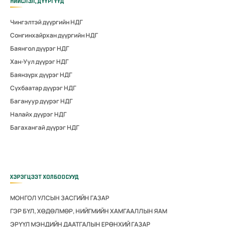
НИЙСЛЭЛ, ДҮҮРГҮҮД
Чингэлтэй дүүргийн НДГ
Сонгинхайрхан дүүргийн НДГ
Баянгол дүүрэг НДГ
Хан-Уул дүүрэг НДГ
Баянзүрх дүүрэг НДГ
Сүхбаатар дүүрэг НДГ
Багануур дүүрэг НДГ
Налайх дүүрэг НДГ
Багахангай дүүрэг НДГ
ХЭРЭГЦЭЭТ ХОЛБООСУУД
МОНГОЛ УЛСЫН ЗАСГИЙН ГАЗАР
ГЭР БҮЛ, ХӨДӨЛМӨР, НИЙГМИЙН ХАМГААЛЛЫН ЯАМ
ЭРҮҮЛ МЭНДИЙН ДААТГАЛЫН ЕРӨНХИЙ ГАЗАР