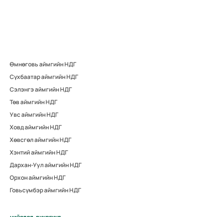
Өмнөговь аймгийн НДГ
Сүхбаатар аймгийн НДГ
Сэлэнгэ аймгийн НДГ
Төв аймгийн НДГ
Увс аймгийн НДГ
Ховд аймгийн НДГ
Хөвсгөл аймгийн НДГ
Хэнтий аймгийн НДГ
Дархан-Уул аймгийн НДГ
Орхон аймгийн НДГ
Говьсүмбэр аймгийн НДГ