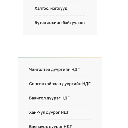
Хэлтэс, нэгжүүд
Бүтэц зохион байгуулалт
Чингэлтэй дүүргийн НДГ
Сонгинхайрхан дүүргийн НДГ
Баянгол дүүрэг НДГ
Хан-Уул дүүрэг НДГ
Баянзүрх дүүрэг НДГ