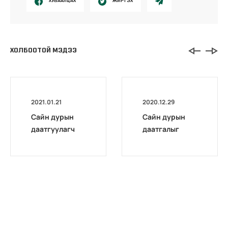
ХУВААЛЦАХ
ЖИРГЭХ
ХОЛБООТОЙ МЭДЭЭ
2021.01.21
2020.12.29
Сайн дурын
Сайн дурын
даатгуулагч
даатгалыг
эхийн
бүрэн
жирэмсний
цахимжууллаа.
болон
амаржсаны
тэтгэмжийг
100 хувиар
олгож эхэллээ