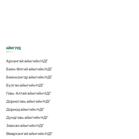
АЙМГУУД
Архангай аймгийн НДГ
Баян-Өлгий аймгийн НДГ
Баянхонгор аймгийн НДГ
Булган аймгийн НДГ
Говь-Алтай аймгийн НДГ
Дорноговь аймгийн НДГ
Дорнод аймгийн НДГ
Дундговь аймгийн НДГ
Завхан аймгийн НДГ
Өвөрхангай аймгийн НДГ