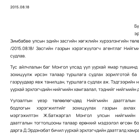
2015.08.18
Б
э
Зимбабве улсын эдийн засгийн хөгжлийн хүрээлэнгийн төлө
/2015.08.18/ Засгийн газрын хэрэгжүүлэгч агентлаг Нийг
судлав.
Тус айлчлалын баг Монгол улсад уул уурхай ямар түвшинд
зохицуулж ирсэн талаар туршлага судлах зорилготой ба 
газруудаар явж танилцан, туршлага судлах аж. Тэдгээрийн 
уурхай эрхлэгчдийн нийгмийн хамгаалал, тэднийг нийгмийн д
Уулзалтын үеэр төлөөлөгчдөд Нийгмийн даатгалын
бодлогын хэрэгжилтийг зохицуулах газрын ахлах
мэргэжилтэн Ж.Батжаргал Монгол улсын нийгмийн
даатгалын тогтолцооны талаар ерөнхий мэдээлэл өгсөн бо
дарга Д.Эрдэнэбат бичил уурхай эрхлэгчдийн даатгалд хамр