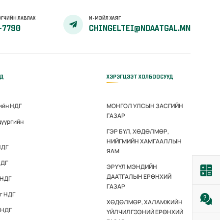
ГЧИЙН ЛАВЛАХ
И-МЭЙЛ ХАЯГ
-7790
CHINGELTEI@NDAATGAL.MN
ҮД
ХЭРЭГЦЭЭТ ХОЛБООСУУД
ийн НДГ
МОНГОЛ УЛСЫН ЗАСГИЙН
ГАЗАР
дүүргийн
ГЭР БҮЛ, ХӨДӨЛМӨР,
НИЙГМИЙН ХАМГААЛЛЫН
НДГ
ЯАМ
НДГ
ЭРҮҮЛ МЭНДИЙН
ДААТГАЛЫН ЕРӨНХИЙ
 НДГ
ГАЗАР
г НДГ
ХӨДӨЛМӨР, ХАЛАМЖИЙН
 НДГ
ҮЙЛЧИЛГЭЭНИЙ ЕРӨНХИЙ