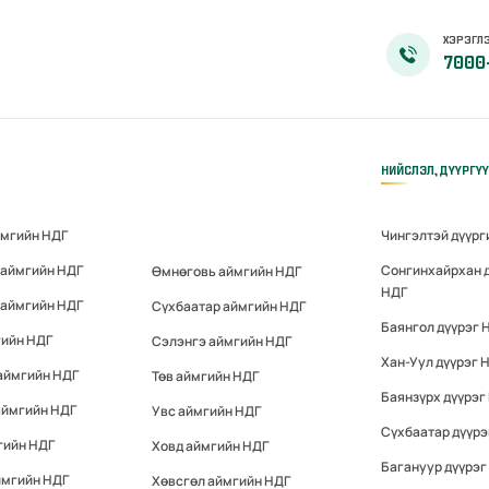
ХЭРЭГЛЭ
7000
НИЙСЛЭЛ, ДҮҮРГҮ
ймгийн НДГ
Чингэлтэй дүүрг
 аймгийн НДГ
Сонгинхайрхан 
Өмнөговь аймгийн НДГ
НДГ
 аймгийн НДГ
Сүхбаатар аймгийн НДГ
Баянгол дүүрэг 
гийн НДГ
Сэлэнгэ аймгийн НДГ
Хан-Уул дүүрэг 
аймгийн НДГ
Төв аймгийн НДГ
Баянзүрх дүүрэг
аймгийн НДГ
Увс аймгийн НДГ
Сүхбаатар дүүрэ
гийн НДГ
Ховд аймгийн НДГ
Багануур дүүрэг
ймгийн НДГ
Хөвсгөл аймгийн НДГ