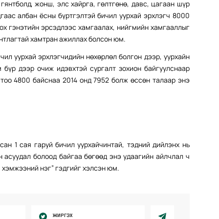
 гянтболд, жонш, элс хайрга, гөлтгөнө, давс, цагаан шүр
дгаас албан ёсны бүртгэлтэй бичил уурхай эрхлэгч 8000
лох гэнэтийн эрсэдлээс хамгаалах, нийгмийн хамгааллыг
нтлагтай хамтран ажиллах болсон юм.
чил уурхай эрхлэгчидийн нөхөрлөл болгон дээр, уурхайн
м бүр дээр очиж идэвхтэй сургалт зохион байгуулснаар
 тоо 4800 байснаа 2014 онд 7952 болж өссөн талаар энэ
сан 1 сая гаруй бичил уурхайчинтай, тэдний дийлэнх нь
н асуудал болоод байгаа бөгөөд энэ удаагийн айлчлал ч
 хэмжээний нэг” гэдгийг хэлсэн юм.
ЖИРГЭХ