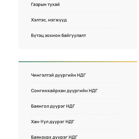
Газрын тухай
Хэлтэс, нэгжүүд
Бүтэц зохион байгуулалт
Чингэлтэй дүүргийн НДГ
Сонгинхайрхан дүүргийн НДГ
Баянгол дүүрэг НДГ
Хан-Уул дүүрэг НДГ
Баянзүрх дүүрэг НДГ