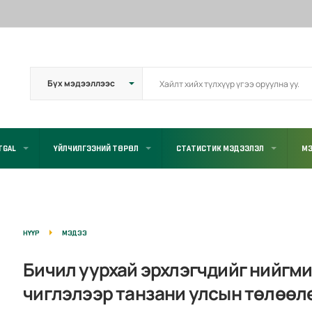
TGAL
ҮЙЛЧИЛГЭЭНИЙ ТӨРӨЛ
СТАТИСТИК МЭДЭЭЛЭЛ
МЭ
НҮҮР
МЭДЭЭ
Бичил уурхай эрхлэгчдийг нийгми
чиглэлээр танзани улсын төлөөл