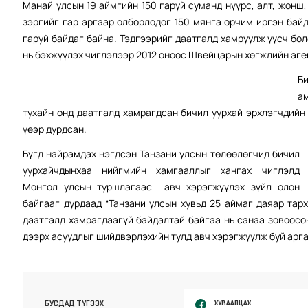
Манай улсын 19 аймгийн 150 гаруй суманд нүүрс, алт, жонш,
зэргийг гар аргаар олборлодог 150 мянга орчим иргэн бай
гаруй байдаг байна. Тэдгээрийг даатгалд хамруулж үүсч бо
нь бэхжүүлэх чиглэлээр 2012 оноос Швейцарын хөгжлийн аге
Би
а
тухайн онд даатгалд хамрагдсан бичил уурхай эрхлэгчдийн
үеэр дурдсан.
Бүгд найрамдах нэгдсэн Танзани улсын төлөөлөгчид бичил
уурхайчдынхаа нийгмийн хамгааллыг хангах чиглэлд
Монгол улсын туршлагаас авч хэрэгжүүлэх зүйл олон
байгааг дурдаад “Танзани улсын хувьд 25 аймаг даяар тарх
даатгалд хамрагдаагүй байдалтай байгаа нь санаа зовоосо
дээрх асуудлыг шийдвэрлэхийн тулд авч хэрэгжүүлж буй арга
ХУВААЛЦАХ
БУСДАД ТҮГЭЭХ