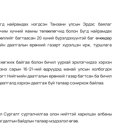
үгд найрамдах нэгдсэн Танзани улсын Эрдэс баялаг
рчим хүчний яамны төлөөлөгчид болон Бүгд найрамдах
өллийг багтаасан 20 хүний бүрэлдэхүүнтэй баг өнөөдөр
мийн даатгалын ерөнхий газарт хүрэлцэн ирж, туршлага
 хөгжиж байгаа болон бичил уурхай эрхлэгчидээ хэрхэн
энэ сарын 16-21-ний өдрүүдэд манай улсын холбогдох
нэгт Нийгмийн даатгалын ерөнхий газар багтсан ба бичил
аатгалд хэрхэн даатгаж буй талаар сонирхож байлаа.
л Сургалт сурталчилгаа олон нийттэй харилцах албаны
агдалтын байдлын талаар мэдээлэл өгөв.