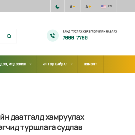
EN
ТАНД ТУСЛАХ ХЭРЭГЛЭГЧИЙН ЛАВЛАХ
7000-7790
ДЭЭ, МЭДЭЭЛЭЛ
ИЛ ТОД БАЙДАЛ
НЭМЭЛТ
йн даатгалд хамруулах
өгчид туршлага судлав