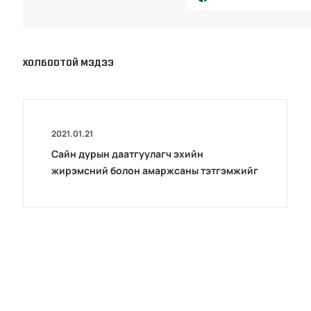
ХОЛБООТОЙ МЭДЭЭ
2021.01.21
Сайн дурын даатгуулагч эхийн
жирэмсний болон амаржсаны тэтгэмжийг
100 хувиар олгож эхэллээ