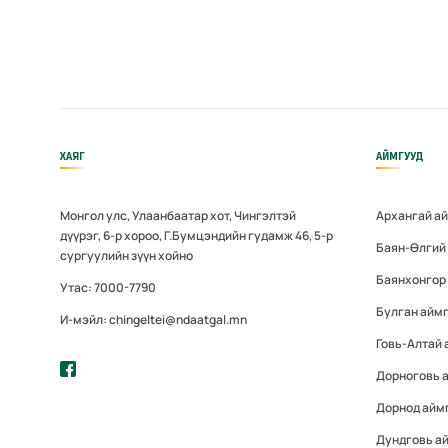
ХАЯГ
АЙМГУУД
Монгол улс, Улаанбаатар хот, Чингэлтэй
Архангай а
дүүрэг, 6-р хороо, Г.Бумцэндийн гудамж 46, 5-р
Баян-Өлгий
сургуулийн зүүн хойно
Баянхонгор
Утас: 7000-7790
Булган айм
И-мэйл: chingeltei@ndaatgal.mn
Говь-Алтай 
Дорноговь 
Дорнод айм
Дундговь а