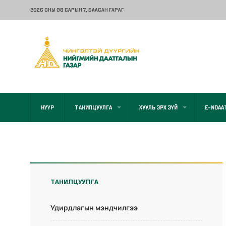
2026 ОНЫ 08 САРЫН 7
, БААСАН ГАРАГ
НҮҮР
ТАНИЛЦУУЛГА
ХУУЛЬ ЭРХ ЗҮЙ
E-NDAA
ТАНИЛЦУУЛГА
Удирдлагын мэндчилгээ