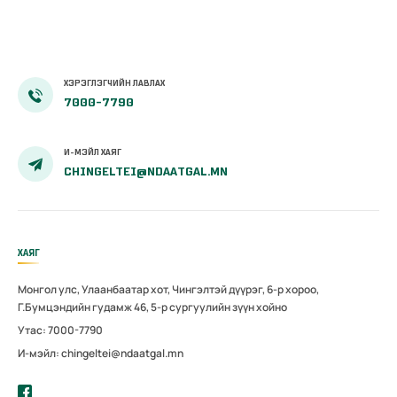
ХЭРЭГЛЭГЧИЙН ЛАВЛАХ
7000-7790
И-МЭЙЛ ХАЯГ
CHINGELTEI@NDAATGAL.MN
ХАЯГ
Монгол улс, Улаанбаатар хот, Чингэлтэй дүүрэг, 6-р хороо,
Г.Бумцэндийн гудамж 46, 5-р сургуулийн зүүн хойно
Утас: 7000-7790
И-мэйл: chingeltei@ndaatgal.mn