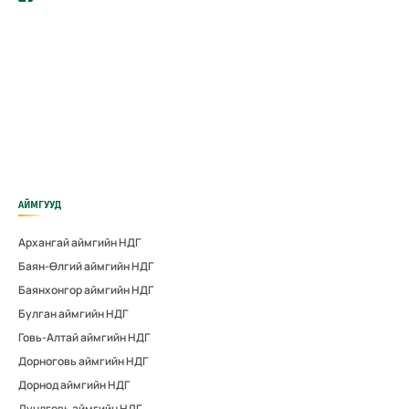
АЙМГУУД
Архангай аймгийн НДГ
Баян-Өлгий аймгийн НДГ
Баянхонгор аймгийн НДГ
Булган аймгийн НДГ
Говь-Алтай аймгийн НДГ
Дорноговь аймгийн НДГ
Дорнод аймгийн НДГ
Дундговь аймгийн НДГ