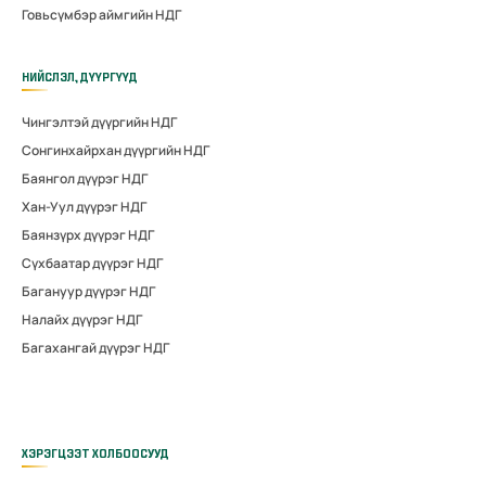
Говьсүмбэр аймгийн НДГ
НИЙСЛЭЛ, ДҮҮРГҮҮД
Чингэлтэй дүүргийн НДГ
Сонгинхайрхан дүүргийн НДГ
Баянгол дүүрэг НДГ
Хан-Уул дүүрэг НДГ
Баянзүрх дүүрэг НДГ
Сүхбаатар дүүрэг НДГ
Багануур дүүрэг НДГ
Налайх дүүрэг НДГ
Багахангай дүүрэг НДГ
ХЭРЭГЦЭЭТ ХОЛБООСУУД