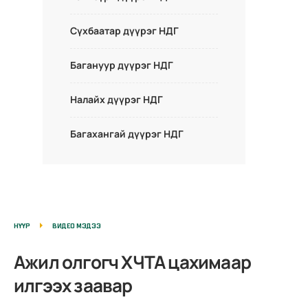
Сүхбаатар дүүрэг НДГ
Багануур дүүрэг НДГ
Налайх дүүрэг НДГ
Багахангай дүүрэг НДГ
НҮҮР
ВИДЕО МЭДЭЭ
Ажил олгогч ХЧТА цахимаар
илгээх заавар