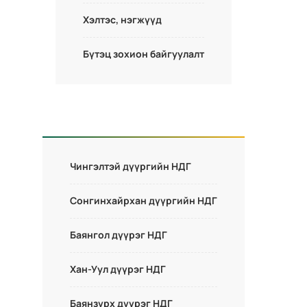
Хэлтэс, нэгжүүд
Бүтэц зохион байгуулалт
Чингэлтэй дүүргийн НДГ
Сонгинхайрхан дүүргийн НДГ
Баянгол дүүрэг НДГ
Хан-Уул дүүрэг НДГ
Баянзүрх дүүрэг НДГ