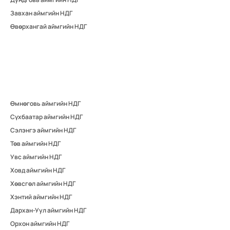
Завхан аймгийн НДГ
Өвөрхангай аймгийн НДГ
Өмнөговь аймгийн НДГ
Сүхбаатар аймгийн НДГ
Сэлэнгэ аймгийн НДГ
Төв аймгийн НДГ
Увс аймгийн НДГ
Ховд аймгийн НДГ
Хөвсгөл аймгийн НДГ
Хэнтий аймгийн НДГ
Дархан-Уул аймгийн НДГ
Орхон аймгийн НДГ