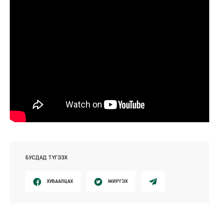
БУСДАД ТҮГЭЭХ
ХУВААЛЦАХ
ЖИРГЭХ